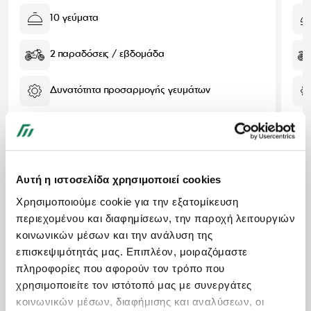
10 γεύματα
2 παραδόσεις / εβδομάδα
Δυνατότητα προσαρμογής γευμάτων
82,10€
73,89€
/ Εβδομάδα
Μέση τιμή ανά γεύμα:
7,39€
Αυτή η ιστοσελίδα χρησιμοποιεί cookies
Χρησιμοποιούμε cookie για την εξατομίκευση
Θέλω να δω τα γεύματα
περιεχομένου και διαφημίσεων, την παροχή λειτουργιών
Επίλεξε και διαμόρφωσέ το
κοινωνικών μέσων και την ανάλυση της
επισκεψιμότητάς μας. Επιπλέον, μοιραζόμαστε
πληροφορίες που αφορούν τον τρόπο που
χρησιμοποιείτε τον ιστότοπό μας με συνεργάτες
ή φτιάχτο όπως το θέλεις!
κοινωνικών μέσων, διαφήμισης και αναλύσεων, οι
Ξεκίνα το πλάνο σου από την αρχή και επίλεξε τα γεύματά σου ένα -