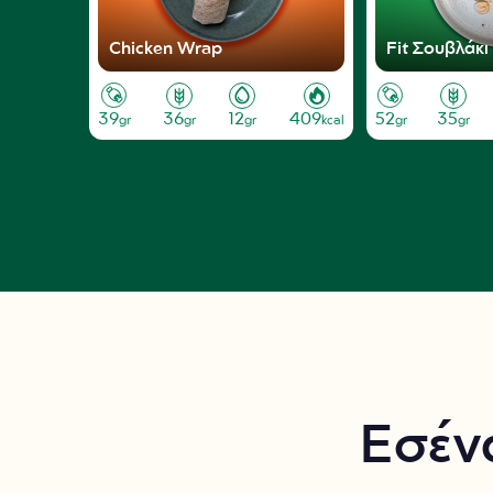
Chicken Wrap
Fit Σουβλάκι
39
36
12
409
52
35
gr
gr
gr
kcal
gr
gr
Εσένα