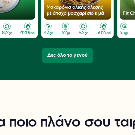
Μακαρόνια ολικής άλεσης
με άπαχο μοσχαρίσιο κιμά
Fit C
8,2
420
43
62
9,2
502
55
gr
kcal
gr
gr
gr
kcal
gr
Δες όλο το μενού
 ποιο πλάνο σου ταιρ