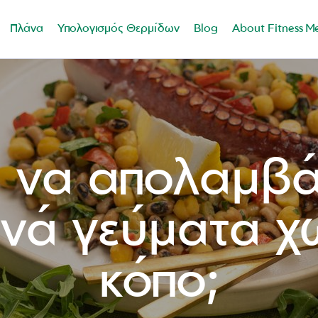
Πλάνα
Υπολογισμός Θερμίδων
Blog
About Fitness M
 να απολαμβά
εινά γεύματα χ
κόπο;