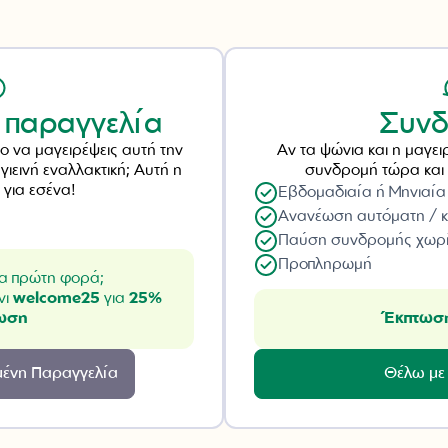
 παραγγελία
Συνδ
νο να μαγειρέψεις αυτή την
Αν τα ψώνια και η μαγειρ
γιεινή εναλλακτική; Αυτή η
συνδρομή τώρα και 
ι για εσένα!
Εβδομαδιαία ή Μηνιαία
Ανανέωση αυτόματη / κ
Παύση συνδρομής χωρ
Προπληρωμή
ια πρώτη φορά;
νι
welcome25
για
25%
ωση
Έκπτωσ
ένη Παραγγελία
Θέλω με