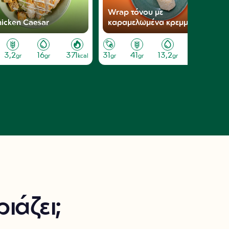
Wrap τόνου με
hicken Caesar
καραμελωμένα κρεμμύδια
3,2
16
371
31
41
13,2
407
gr
gr
kcal
gr
gr
gr
kcal
ιάζει;