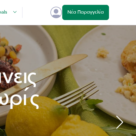
eals
Νέα Παραγγελία
νεις
ωρίς