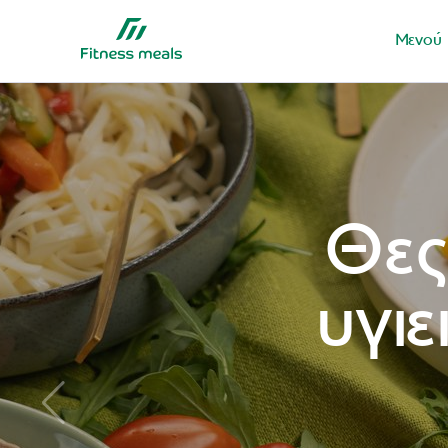
Μενού
Θες
υγι