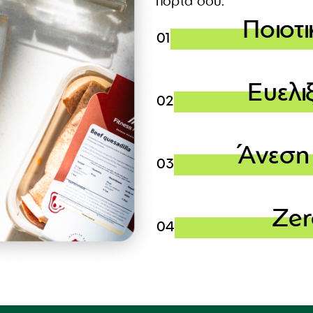
πόρτα σου.
Ποιοτ
Ευελι
Άνεση 
Zer