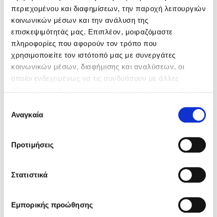
περιεχομένου και διαφημίσεων, την παροχή λειτουργιών
τους παραγγελίες. Με όρεξη, ευελιξία και δημιουργικότητα,
κοινωνικών μέσων και την ανάλυση της
μαζί μπορούμε να διαμορφώσουμε την τέλεια λύση για την
επισκεψιμότητάς μας. Επιπλέον, μοιραζόμαστε
εταιρεία σου!
πληροφορίες που αφορούν τον τρόπο που
χρησιμοποιείτε τον ιστότοπό μας με συνεργάτες
κοινωνικών μέσων, διαφήμισης και αναλύσεων, οι
οποίοι ενδεχομένως να τις συνδυάσουν με άλλες
πληροφορίες που τους έχετε παραχωρήσει ή τις οποίες
έχουν συλλέξει σε σχέση με την από μέρους σας χρήση
Επιλογή
των υπηρεσιών τους.
Αναγκαία
συγκατάθεσης
Προτιμήσεις
Στατιστικά
Εμπορικής προώθησης