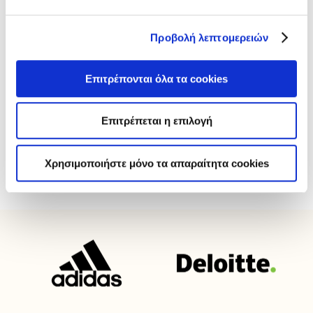
Προβολή λεπτομερειών
Δημιουργία Εταιρικής Κουλτούρας
Εξατομικευμένη υποστήριξη
Επιτρέπονται όλα τα cookies
Προώθηση υγιεινής διατροφής
Επιτρέπεται η επιλογή
Ανταγωνιστικές τιμές
Χρησιμοποιήστε μόνο τα απαραίτητα cookies
Ευελιξία και δημιουργικότητα