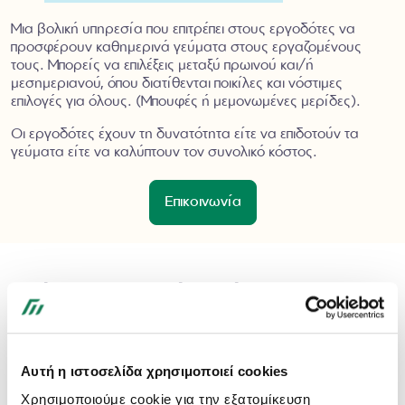
Μια βολική υπηρεσία που επιτρέπει στους εργοδότες να
προσφέρουν καθημερινά γεύματα στους εργαζομένους
τους. Μπορείς να επιλέξεις μεταξύ πρωινού και/ή
μεσημεριανού, όπου διατίθενται ποικίλες και νόστιμες
επιλογές για όλους. (Μπουφές ή μεμονωμένες μερίδες).
Οι εργοδότες έχουν τη δυνατότητα είτε να επιδοτούν τα
γεύματα είτε να καλύπτουν τον συνολικό κόστος.
Επικοινωνία
Γιατί να συνεργαστείτε μαζί μας;
Με συμμαχο τη Fitness Meals, μπορείς να ενθαρρύνεις τους
εργαζομένους σου να είναι πιο υγιείς καθώς τους παρέχεται
Αυτή η ιστοσελίδα χρησιμοποιεί cookies
πρόσβαση τόσο σε υγιεινά γεύματα στη δουλειά, αλλά και
εξατομικευμένη βοήθεια με επιπλέον έκπτωση σε προσωπικές
Χρησιμοποιούμε cookie για την εξατομίκευση