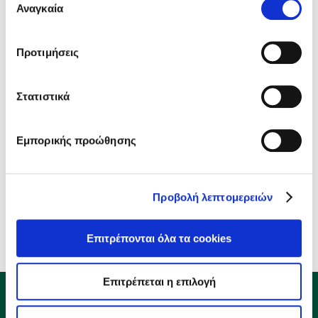
των υπηρεσιών τους.
περιοχές:
Αναγκαία
συγκατάθεσης
Αθήνα
Προτιμήσεις
Θεσσαλονίκη
Στατιστικά
More to come soon!
Εμπορικής προώθησης
Έλεγξε αν παραδίδουμε στην περιοχή σου:
Προβολή λεπτομερειών
Ταχυδρομικός κώδικας:
Επιτρέπονται όλα τα cookies
Επιτρέπεται η επιλογή