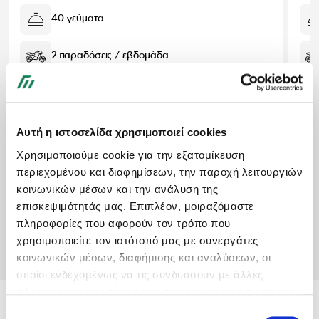
40 γεύματα
2 παραδόσεις / εβδομάδα
Δυνατότητα προσαρμογής γευμάτων
Αυτή η ιστοσελίδα χρησιμοποιεί cookies
339,20€
288,48€
/ Μήνα
Χρησιμοποιούμε cookie για την εξατομίκευση
περιεχομένου και διαφημίσεων, την παροχή λειτουργιών
Μέση τιμή ανά γεύμα:
7,21€
κοινωνικών μέσων και την ανάλυση της
επισκεψιμότητάς μας. Επιπλέον, μοιραζόμαστε
Θέλω να δω τα γεύματα
πληροφορίες που αφορούν τον τρόπο που
Επίλεξε και διαμόρφωσέ το
χρησιμοποιείτε τον ιστότοπό μας με συνεργάτες
κοινωνικών μέσων, διαφήμισης και αναλύσεων, οι
οποίοι ενδεχομένως να τις συνδυάσουν με άλλες
πληροφορίες που τους έχετε παραχωρήσει ή τις οποίες
Αυτή τη στιγμή παραδίδουμε στις
έχουν συλλέξει σε σχέση με την από μέρους σας χρήση
Επιλογή