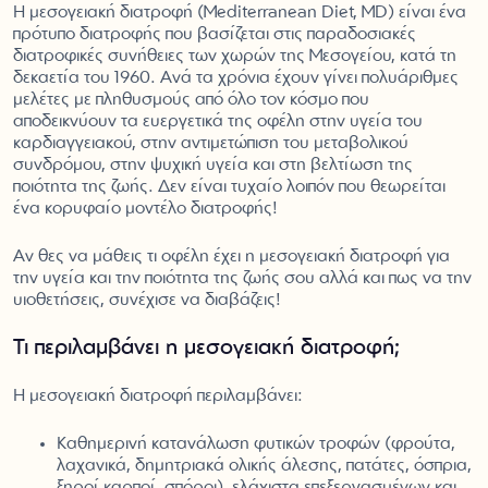
Η μεσογειακή διατροφή (Mediterranean Diet, MD) είναι ένα
πρότυπο διατροφής που βασίζεται στις παραδοσιακές
διατροφικές συνήθειες των χωρών της Μεσογείου, κατά τη
δεκαετία του 1960. Ανά τα χρόνια έχουν γίνει πολυάριθμες
μελέτες με πληθυσμούς από όλο τον κόσμο που
αποδεικνύουν τα ευεργετικά της οφέλη στην υγεία του
καρδιαγγειακού, στην αντιμετώπιση του μεταβολικού
συνδρόμου, στην ψυχική υγεία και στη βελτίωση της
ποιότητα της ζωής. Δεν είναι τυχαίο λοιπόν που θεωρείται
ένα κορυφαίο μοντέλο διατροφής!
Αν θες να μάθεις τι οφέλη έχει η μεσογειακή διατροφή για
την υγεία και την ποιότητα της ζωής σου αλλά και πως να την
υιοθετήσεις, συνέχισε να διαβάζεις!
Τι περιλαμβάνει η μεσογειακή διατροφή;
Η μεσογειακή διατροφή περιλαμβάνει:
Καθημερινή κατανάλωση φυτικών τροφών (φρούτα,
λαχανικά, δημητριακά ολικής άλεσης, πατάτες, όσπρια,
ξηροί καρποί, σπόροι), ελάχιστα επεξεργασμένων και