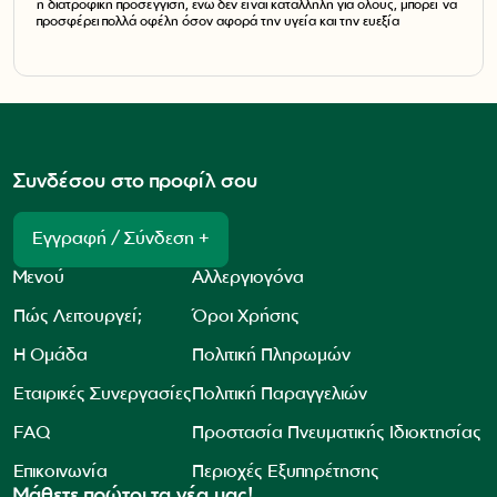
η διατροφική προσέγγιση, ενώ δεν είναι κατάλληλη για όλους, μπορεί να
προσφέρει πολλά οφέλη όσον αφορά την υγεία και την ευεξία
Συνδέσου στο προφίλ σου
Εγγραφή / Σύνδεση +
Μενού
Αλλεργιογόνα
Πώς Λειτουργεί;
Όροι Χρήσης
Η Ομάδα
Πολιτική Πληρωμών
Εταιρικές Συνεργασίες
Πολιτική Παραγγελιών
FAQ
Προστασία Πνευματικής Ιδιοκτησίας
Επικοινωνία
Περιοχές Εξυπηρέτησης
Μάθετε πρώτοι τα νέα μας!