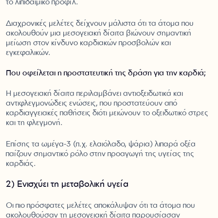
το λιπιδαιμικό προφίλ.
Διαχρονικές μελέτες δείχνουν μάλιστα ότι τα άτομα που
ακολουθούν μια μεσογειακή δίαιτα βιώνουν σημαντική
μείωση στον κίνδυνο καρδιακών προσβολών και
εγκεφαλικών.
Που οφείλεται η προστατευτική της δράση για την καρδιά;
Η μεσογειακή δίαιτα περιλαμβάνει αντιοξειδωτικά και
αντιφλεγμονώδεις ενώσεις, που προστατεύουν από
καρδιαγγειακές παθήσεις διότι μειώνουν το οξειδωτικό στρες
και τη φλεγμονή.
Επίσης τα ωμέγα-3 (π.χ. ελαιόλαδο, ψάρια) λιπαρά οξέα
παίζουν σημαντικό ρόλο στην προαγωγή της υγείας της
καρδιάς.
2) Ενισχύει τη μεταβολική υγεία
Οι πιο πρόσφατες μελέτες αποκάλυψαν ότι τα άτομα που
ακολουθούσαν τη μεσογειακή δίαιτα παρουσίασαν