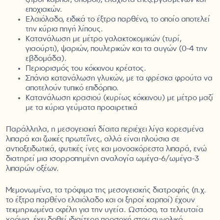
εποχιακών.
Ελαιόλαδο, ειδικά το έξτρα παρθένο, το οποίο αποτελεί
την κύρια πηγή λίπους.
Κατανάλωση με μέτρο γαλακτοκομικών (τυρί,
γιαούρτι), ψαριών, πουλερικών και τα αυγών (0-4 την
εβδομάδα).
Περιορισμός του κόκκινου κρέατος.
Σπάνια κατανάλωση γλυκών, με τα φρέσκα φρούτα να
αποτελούν τυπικό επιδόρπιο.
Κατανάλωση κρασιού (κυρίως κόκκινου) με μέτρο μαζί
με τα κύρια γεύματα προαιρετικά
Παράλληλα, η μεσογειακή δίαιτα περιέχει λίγα κορεσμένα
λιπαρά και ζωικές πρωτεΐνες, αλλά είναι πλούσια σε
αντιοξειδωτικά, φυτικές ίνες και μονοακόρεστα λιπαρά, ενώ
διατηρεί μια ισορροπημένη αναλογία ωμέγα-6/ωμέγα-3
λιπαρών οξέων.
Μεμονωμένα, τα τρόφιμα της μεσογειακής διατροφής (π.χ.
το έξτρα παρθένο ελαιόλαδο και οι ξηροί καρποί) έχουν
τεκμηριωμένα οφέλη για την υγεία. Ωστόσο, τα τελευταία
χρόνια, έχει δοθεί ιδιαίτερη προσοχή στον συνολικό