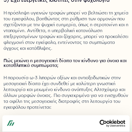
3) Έχει ευεργετικές ιδιότητες στην ψυχολογία
Η πρόσληψη υγιεινών τροφών μπορεί να βελτιώσει τη χημεία
του εγκεφάλου, βοηθώντας στη ρύθμιση των ορμονών που
σχετίζονται με την ψυχική ευημερία, όπως η σεροτονίνη και η
ντοπαμίνη. Αντίθετα, η υπερβολική κατανάλωση
επεξεργασμένων τροφών και ζάχαρης, μπορεί να προκαλέσει
φλεγμονή στον εγκέφαλο, εντείνοντας τα συμπτώματα
άγχους και κατάθλιψης.
Πώς μειώνει η μεσογειακή δίαιτα τον κίνδυνο για άνοια και
καταθλιπτικά συμπτώματα;
Η παρουσία ω-3 λιπαρών οξέων και αντιοξειδωτικών στην
μεσογειακή δίαιτα έχει συνδεθεί με καλύτερη γνωστική
λειτουργία και μειωμένο κίνδυνο ανάπτυξης Αλτσχάιμερ και
άλλων μορφών άνοιας. Πιο συγκεκριμένα για να ενισχυθούν
τα οφέλη της μεσογειακής διατροφής στη λειτουργία του
εγκεφάλου προτείνεται:
Αύξηση πρόσληψης ωμέγα-3 λιπαρών οξέων (π.χ.
Ψάρια, σπόροι chia)