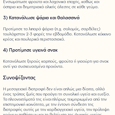
Ενσωμάτωσε φρούτα και λαχανικά εποχής, καθώς και
όσπρια και δημητριακά ολικής άλεσης σε κάθε γεύμα.
3) Κατανάλωσε ψάρια και θαλασσινά
Προτίμησε τα λιπαρά ψάρια (π.χ. σολομός, σαρδέλες)
τουλάχιστον 2-3 φορές την εβδομάδα. Κατανάλωσε κόκκινο
κρέας και πουλερικά περιστασιακά.
4) Προτίμησε υγιεινά σνακ
Κατανάλωσε ξηρούς καρπούς, φρούτα ή γιαούρτι για σνακ
αντί για συσκευασμένα προϊόντα.
Συνοψίζοντας
Η μεσογειακή διατροφή δεν είναι απλώς μια δίαιτα, αλλά
ένας τρόπος ζωής που προάγει τη συνολική υγεία και ευεξία.
Τα πλεονεκτήματά της είναι πλήρως τεκμηριωμένα από την
επιστημονική κοινότητα, με την έντονη σύνδεση της
διατροφής αυτής με την καρδιαγγειακή υγεία, την πρόληψη