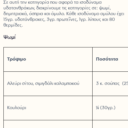
Σε αυτή την κατηγορία που αφορά τα ισοδύναμα
υδατανθράκων, διακρίνουμε τις κατηγορίες σε: ψωμί,
δημητριακά, όσπρια και άμυλο. Κάθε ισοδύναμο αμύλου έχει
15γρ. υδατάνθρακες, 3γρ. πρωτεΐνες, 1γρ. λίπους και 80
θερμίδες.
Ψωμί
Τρόφιμο
Ποσότητα
Αλεύρι σίτου, σιμιγδάλι καλαμποκιού
3 κ. σούπας (2
Κουλούρι
¼ (30γρ.)