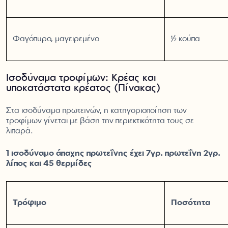
Φαγόπυρο, μαγειρεμένο
½ κούπα
Ισοδύναμα τροφίμων: Κρέας και
υποκατάστατα κρέατος (Πίνακας)
Στα ισοδύναμα πρωτεϊνών, η κατηγοριοποίηση των
τροφίμων γίνεται με βάση την περιεκτικότητα τους σε
λιπαρά.
1 ισοδύναμο άπαχης πρωτεΐνης έχει 7γρ. πρωτεΐνη 2γρ.
λίπος και 45 θερμίδες
Τρόφιμο
Ποσότητα