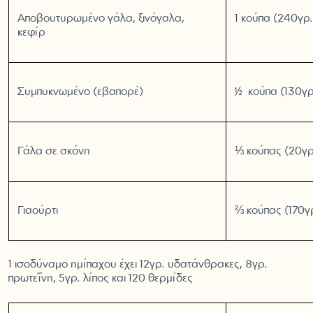
Αποβουτυρωμένο γάλα, ξινόγαλα,
1 κούπα (240γρ.
κεφίρ
Συμπυκνωμένο (εβαπορέ)
½ κούπα (130γρ
Γάλα σε σκόνη
⅓ κούπας (20γρ
Γιαούρτι
⅔ κούπας (170γ
1 ισοδύναμο ημίπαχου έχει 12γρ. υδατάνθρακες, 8γρ.
πρωτεΐνη, 5γρ. λίπος και 120 θερμίδες