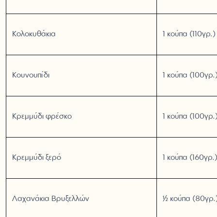
Κολοκυθάκια
1 κούπα (110γρ.)
Κουνουπίδι
1 κούπα (100γρ.
Κρεμμύδι φρέσκο
1 κούπα (100γρ.
Κρεμμύδι ξερό
1 κούπα (160γρ.
Λαχανάκια Βρυξελλών
½ κούπα (80γρ.