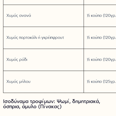
Χυμός ανανά
½ κούπα (120γρ.
Χυμός πορτοκάλι ή γκρέιπφρουτ
½ κούπα (120γρ.
Χυμός ρόδι
½ κούπα (120γρ.
Χυμός μήλου
½ κούπα (125γρ.
Ισοδύναμα τροφίμων: Ψωμί, δημητριακά,
όσπρια, άμυλο (Πίνακας)