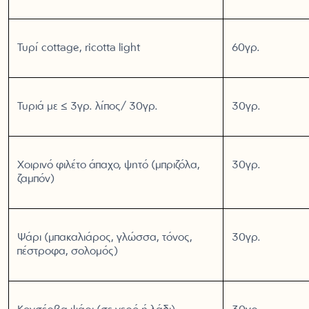
Τυρί cottage, ricotta light
60γρ.
Τυριά με ≤ 3γρ. λίπος/ 30γρ.
30γρ.
Χοιρινό φιλέτο άπαχο, ψητό (μπριζόλα,
30γρ.
ζαμπόν)
Ψάρι (μπακαλιάρος, γλώσσα, τόνος,
30γρ.
πέστροφα, σολομός)