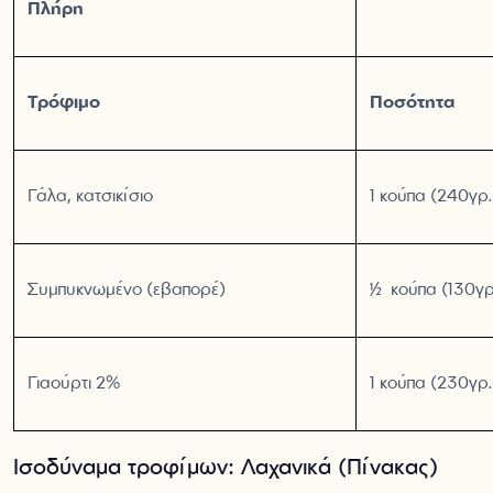
Πλήρη
Τρόφιμο
Ποσότητα
Γάλα, κατσικίσιο
1 κούπα (240γρ.
Συμπυκνωμένο (εβαπορέ)
½ κούπα (130γρ
Γιαούρτι 2%
1 κούπα (230γρ.
Ισοδύναμα τροφίμων: Λαχανικά (Πίνακας)