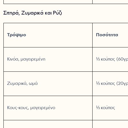
Σιτηρά, Ζυμαρικά και Ρύζι
Τρόφιμο
Ποσότητα
Κινόα, μαγειρεμένη
⅓ κούπας (60γρ
Ζυμαρικά, ωμά
⅓ κούπας (20γρ
Κους-κους, μαγειρεμένο
⅓ κούπας