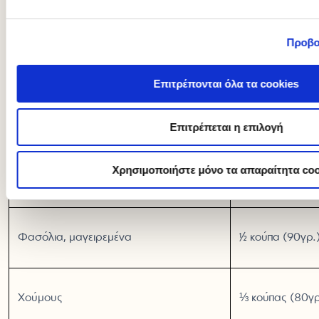
Όσπρια
Προβο
Τρόφιμο
Ποσότητα
Επιτρέπονται όλα τα cookies
Φασόλια, μαγειρεμένα
½ κούπα (90γρ.
Επιτρέπεται η επιλογή
Χρησιμοποιήστε μόνο τα απαραίτητα coo
Φακές, μαγειρεμένες
½ κούπα (90γρ.
Φασόλια, μαγειρεμένα
½ κούπα (90γρ.
Χούμους
⅓ κούπας (80γρ