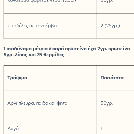
Κονσέρβα ψάρι (σε νερό ή λάδι)
30γρ.
Σαρδέλες σε κονσέρβα
2 (25γρ.)
1 ισοδύναμο μέτρια λιπαρή πρωτεΐνη έχει 7γρ. πρωτεΐνη
5γρ. λίπος και 75 θερμίδες
Τρόφιμο
Ποσότητα
Αρνί πλευρά, παϊδάκια, ψητά
30γρ.
Αυγό
1