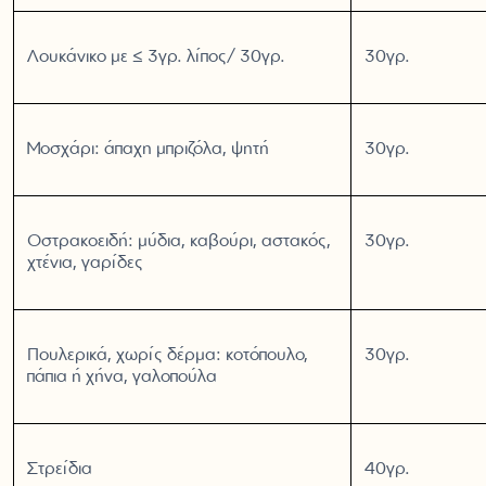
Λουκάνικο με ≤ 3γρ. λίπος/ 30γρ.
30γρ.
Μοσχάρι: άπαχη μπριζόλα, ψητή
30γρ.
Οστρακοειδή: μύδια, καβούρι, αστακός,
30γρ.
χτένια, γαρίδες
Πουλερικά, χωρίς δέρμα: κοτόπουλο,
30γρ.
πάπια ή χήνα, γαλοπούλα
Στρείδια
40γρ.