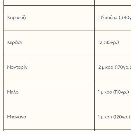
Καρπούζι
1 ½ κούπα (380γ
Κεράσι
12 (85γρ.)
Μανταρίνι
2 μικρά (170γρ.
Μήλο
1 μικρό (110γρ.)
Μπανάνα
1 μικρή (120γρ.)