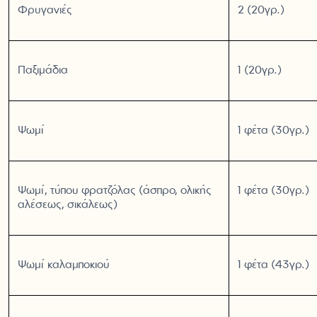
Φρυγανιές
2 (20γρ.)
Παξιμάδια
1 (20γρ.)
Ψωμί
1 φέτα (30γρ.)
Ψωμί, τύπου φρατζόλας (άσπρο, ολικής
1 φέτα (30γρ.)
αλέσεως, σικάλεως)
Ψωμί καλαμποκιού
1 φέτα (43γρ.)