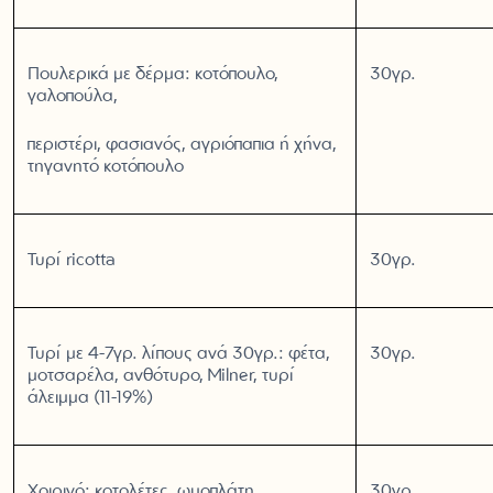
Πουλερικά με δέρμα: κοτόπουλο,
30γρ.
γαλοπούλα,
περιστέρι, φασιανός, αγριόπαπια ή χήνα,
τηγανητό κοτόπουλο
Τυρί ricotta
30γρ.
Τυρί με 4-7γρ. λίπους ανά 30γρ.: φέτα,
30γρ.
μοτσαρέλα, ανθότυρο, Milner, τυρί
άλειμμα (11-19%)
Χοιρινό: κοτολέτες, ωμοπλάτη
30γρ.