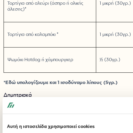
Τορτίγια από αλεύρι (άσπρο ή ολικής
1 μικρή (30γρ.)
άλεσης)*
Τορτίγια από καλαμπόκι *
1 μικρή (30γρ.)
Ψωμάκι Hotdog ή χάμπουργκερ
½ (30γρ.)
*Εδώ υπολογίζουμε και 1 ισοδύναμο λίπους (5γρ.)
Δημητριακά
Τρόφιμο
Ποσότητα
Αυτή η ιστοσελίδα χρησιμοποιεί cookies