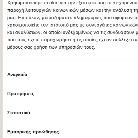
Χρησιμοποιούμε cookie για την εξατομίκευση περιεχομένου
παροχή λειτουργιών κοινωνικών μέσων και την ανάλυση τη
Δημητριακά Granola
¼ κούπας (20γρ
μας. Επιπλέον, μοιραζόμαστε πληροφορίες που αφορούν τ
χρησιμοποιείτε τον ιστότοπό μας με συνεργάτες κοινωνικώ
και αναλύσεων, οι οποίοι ενδεχομένως να τις συνδυάσουν 
Νιφάδες βρώμης
½ κούπα (25γρ.
που τους έχετε παραχωρήσει ή τις οποίες έχουν συλλέξει σ
μέρους σας χρήση των υπηρεσιών τους.
Μούσλι
¼ κούπας (20γρ
Επιλογή
Αναγκαία
συγκατάθεσης
Δημητριακά με επικάλυψη με ζάχαρη
¼ κούπας (20γρ
Προτιμήσεις
Στατιστικά
Διογκωμένα δημητριακά
1 ½ κούπα (25γρ
Εμπορικής προώθησης