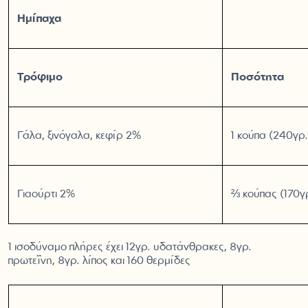
Ημίπαχα
Τρόφιμο
Ποσότητα
Γάλα, ξινόγαλα, κεφίρ 2%
1 κούπα (240γρ.
Γιαούρτι 2%
⅔ κούπας (170γ
1 ισοδύναμο πλήρες έχει 12γρ. υδατάνθρακες, 8γρ.
πρωτεΐνη, 8γρ. λίπος και 160 θερμίδες