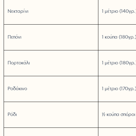
Νεκταρίνι
1 μέτριο (140γρ.
Πεπόνι
1 κούπα (180γρ.
Πορτοκάλι
1 μέτριο (180γρ.
Ροδάκινο
1 μέτριο (170γρ.
Ρόδι
½ κούπα σπόροι 