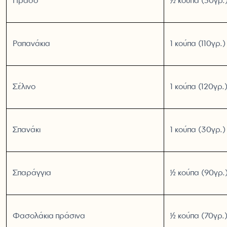
Πράσο
½ κούπα (50γρ.
Ραπανάκια
1 κούπα (110γρ.)
Σέλινο
1 κούπα (120γρ.
Σπανάκι
1 κούπα (30γρ.)
Σπαράγγια
½ κούπα (90γρ.
Φασολάκια πράσινα
½ κούπα (70γρ.