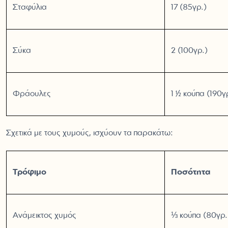
Σταφύλια
17 (85γρ.)
Σύκα
2 (100γρ.)
Φράουλες
1 ½ κούπα (190γ
Σχετικά με τους χυμούς, ισχύουν τα παρακάτω:
Τρόφιμο
Ποσότητα
Ανάμεικτος χυμός
⅓ κούπα (80γρ.