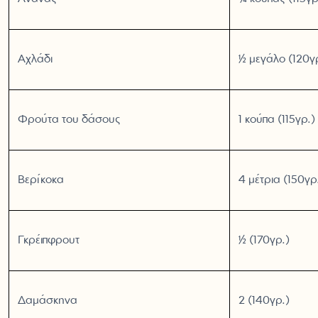
Αχλάδι
½ μεγάλο (120γ
Φρούτα του δάσους
1 κούπα (115γρ.)
Βερίκοκα
4 μέτρια (150γρ
Γκρέιπφρουτ
½ (170γρ.)
Δαμάσκηνα
2 (140γρ.)