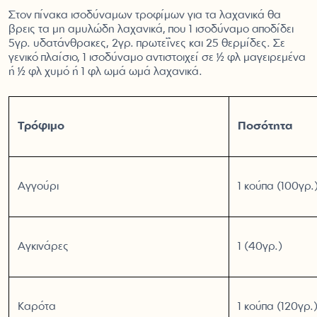
Στον πίνακα ισοδύναμων τροφίμων για τα λαχανικά θα
βρεις τα μη αμυλώδη λαχανικά, που 1 ισοδύναμο αποδίδει
5γρ. υδατάνθρακες, 2γρ. πρωτεΐνες και 25 θερμίδες. Σε
γενικό πλαίσιο, 1 ισοδύναμο αντιστοιχεί σε ½ φλ μαγειρεμένα
ή ½ φλ χυμό ή 1 φλ ωμά ωμά λαχανικά.
Τρόφιμο
Ποσότητα
Αγγούρι
1 κούπα (100γρ.
Αγκινάρες
1 (40γρ.)
Καρότα
1 κούπα (120γρ.