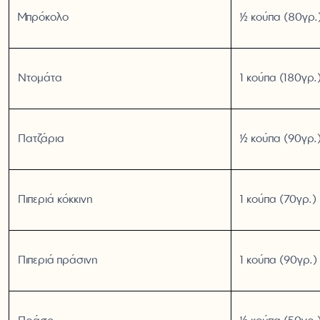
Μπρόκολο
½ κούπα (80γρ.
Ντομάτα
1 κούπα (180γρ.
Πατζάρια
½ κούπα (90γρ.
Πιπεριά κόκκινη
1 κούπα (70γρ.)
Πιπεριά πράσινη
1 κούπα (90γρ.)