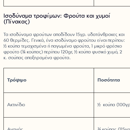
Ισοδύναμα τροφίμων: Φρούτα και χυμοί
(Πίνακας)
Τα ισοδύναμα φρούτων αποδίδουν 15γρ. υδατάνθρακες και
60 θερμίδες. Γενικά, ένα ισοδύναμο φρούτου είναι περίπου:
½ κούπα τεμαχισμένα ή παγωμένα φρούτα, 1 μικρό φρέσκο
φρούτο (¾ κούπας) περίπου 120gr, ½ κούπα φυσικό χυμό, 2
κ. σούπας αποξηραμένα φρούτα.
Τρόφιμο
Ποσότητα
Ακτινίδιο
½ κούπα (100γρ
Ανανάς
¾ κούπας (115γρ