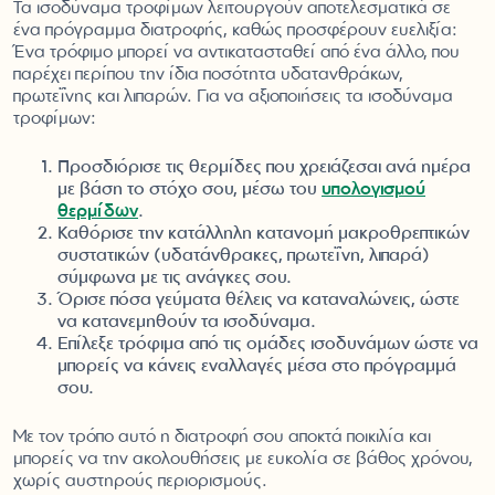
Τα ισοδύναμα τροφίμων λειτουργούν αποτελεσματικά σε
ένα πρόγραμμα διατροφής, καθώς προσφέρουν ευελιξία:
Ένα τρόφιμο μπορεί να αντικατασταθεί από ένα άλλο, που
παρέχει περίπου την ίδια ποσότητα υδατανθράκων,
πρωτεΐνης και λιπαρών. Για να αξιοποιήσεις τα ισοδύναμα
τροφίμων:
Προσδιόρισε τις θερμίδες που χρειάζεσαι ανά ημέρα
με βάση το στόχο σου, μέσω του
υπολογισμού
θερμίδων
.
Καθόρισε την κατάλληλη κατανομή μακροθρεπτικών
συστατικών (υδατάνθρακες, πρωτεΐνη, λιπαρά)
σύμφωνα με τις ανάγκες σου.
Όρισε πόσα γεύματα θέλεις να καταναλώνεις, ώστε
να κατανεμηθούν τα ισοδύναμα.
Επίλεξε τρόφιμα από τις ομάδες ισοδυνάμων ώστε να
μπορείς να κάνεις εναλλαγές μέσα στο πρόγραμμά
σου.
Με τον τρόπο αυτό η διατροφή σου αποκτά ποικιλία και
μπορείς να την ακολουθήσεις με ευκολία σε βάθος χρόνου,
χωρίς αυστηρούς περιορισμούς.