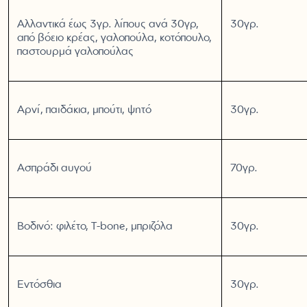
Αλλαντικά έως 3γρ. λίπους ανά 30γρ,
30γρ.
από βόειο κρέας, γαλοπούλα, κοτόπουλο,
παστουρμά γαλοπούλας
Αρνί, παϊδάκια, μπούτι, ψητό
30γρ.
Ασπράδι αυγού
70γρ.
Βοδινό: φιλέτο, Τ-bone, μπριζόλα
30γρ.
Εντόσθια
30γρ.