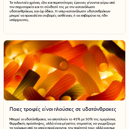
Τα τελευταία χρόνια, όλο και περισσότερες έρευνες γίνονται γύρω από
την παχυσαρκία και τη σύνδεσή της με την κατανάλωση
υδατανθράκων, και όχι άδικα. Η υπερ-κατανάλωση υδατανθράκων
μπορεί να προκαλέσει σοβαρές ασθένειες ή να επιβαρύνει τις ήδη
υπάρχουσες.
Ποιες τροφές είναι πλούσιες σε υδατάνθρακες
Μπορεί οι υδατάνθρακες να αποτελούν το 45% με 50% της ημερήσιας
θερμιδικής πρόσληψης, αλλά είναι μέγιστης σημασίας να γνωρίζουμε
τα τρόφιμα από τα οποία προέρχονται, την ποιότητά τους αλλά και πως