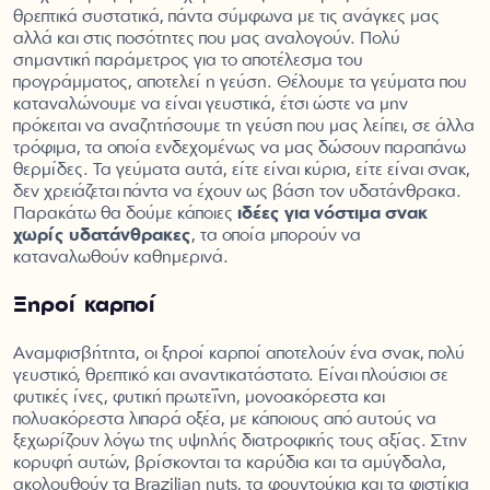
θρεπτικά συστατικά, πάντα σύμφωνα με τις ανάγκες μας
αλλά και στις ποσότητες που μας αναλογούν. Πολύ
σημαντική παράμετρος για το αποτέλεσμα του
προγράμματος, αποτελεί η γεύση. Θέλουμε τα γεύματα που
καταναλώνουμε να είναι γευστικά, έτσι ώστε να μην
πρόκειται να αναζητήσουμε τη γεύση που μας λείπει, σε άλλα
τρόφιμα, τα οποία ενδεχομένως να μας δώσουν παραπάνω
θερμίδες. Τα γεύματα αυτά, είτε είναι κύρια, είτε είναι σνακ,
δεν χρειάζεται πάντα να έχουν ως βάση τον υδατάνθρακα.
Παρακάτω θα δούμε κάποιες
ιδέες για νόστιμα σνακ
χωρίς υδατάνθρακες
, τα οποία μπορούν να
καταναλωθούν καθημερινά.
Ξηροί καρποί
Αναμφισβήτητα, οι ξηροί καρποί αποτελούν ένα σνακ, πολύ
γευστικό, θρεπτικό και αναντικατάστατο. Είναι πλούσιοι σε
φυτικές ίνες, φυτική πρωτεΐνη, μονοακόρεστα και
πολυακόρεστα λιπαρά οξέα, με κάποιους από αυτούς να
ξεχωρίζουν λόγω της υψηλής διατροφικής τους αξίας. Στην
κορυφή αυτών, βρίσκονται τα καρύδια και τα αμύγδαλα,
ακολουθούν τα Brazilian nuts, τα φουντούκια και τα φιστίκια