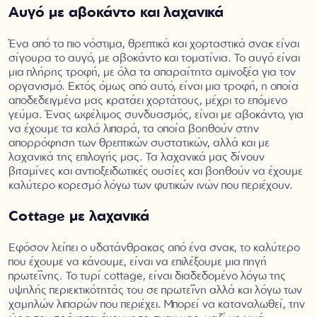
Αυγό με αβοκάντο και λαχανικά
Ένα από τα πιο νόστιμα, θρεπτικά και χορταστικά σνακ είναι
σίγουρα το αυγό, με αβοκάντο και τοματίνια. Το αυγό είναι
μια πλήρης τροφή, με όλα τα απαραίτητα αμινοξέα για τον
οργανισμό. Εκτός όμως από αυτό, είναι μια τροφή, η οποία
αποδεδειγμένα μας κρατάει χορτάτους, μέχρι το επόμενο
γεύμα. Ένας ωφέλιμος συνδυασμός, είναι με αβοκάντο, για
να έχουμε τα καλά λιπαρά, τα οποία βοηθούν στην
απορρόφηση των θρεπτικών συστατικών, αλλά και με
λαχανικά της επιλογής μας. Τα λαχανικά μας δίνουν
βιταμίνες και αντιοξειδωτικές ουσίες και βοηθούν να έχουμε
καλύτερο κορεσμό λόγω των φυτικών ινών που περιέχουν.
Cottage με λαχανικά
Εφόσον λείπει ο υδατάνθρακας από ένα σνακ, το καλύτερο
που έχουμε να κάνουμε, είναι να επιλέξουμε μια πηγή
πρωτεΐνης. Το τυρί cottage, είναι διαδεδομένο λόγω της
υψηλής περιεκτικότητάς του σε πρωτεΐνη αλλά και λόγω των
χαμηλών λιπαρών που περιέχει. Μπορεί να καταναλωθεί, την