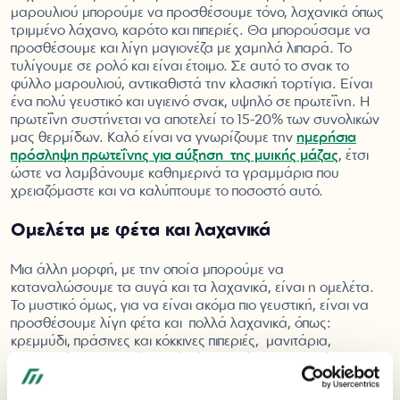
μαρουλιού μπορούμε να προσθέσουμε τόνο, λαχανικά όπως
τριμμένο λάχανο, καρότο και πιπεριές. Θα μπορούσαμε να
προσθέσουμε και λίγη μαγιονέζα με χαμηλά λιπαρά. Το
τυλίγουμε σε ρολό και είναι έτοιμο. Σε αυτό το σνακ το
φύλλο μαρουλιού, αντικαθιστά την κλασική τορτίγια. Είναι
ένα πολύ γευστικό και υγιεινό σνακ, υψηλό σε πρωτεΐνη. Η
πρωτεΐνη συστήνεται να αποτελεί το 15-20% των συνολικών
μας θερμίδων. Καλό είναι να γνωρίζουμε την
ημερήσια
πρόσληψη πρωτεΐνης για αύξηση της μυϊκής μάζας
, έτσι
ώστε να λαμβάνουμε καθημερινά τα γραμμάρια που
χρειαζόμαστε και να καλύπτουμε το ποσοστό αυτό.
Ομελέτα με φέτα και λαχανικά
Μια άλλη μορφή, με την οποία μπορούμε να
καταναλώσουμε τα αυγά και τα λαχανικά, είναι η ομελέτα.
Το μυστικό όμως, για να είναι ακόμα πιο γευστική, είναι να
προσθέσουμε λίγη φέτα και πολλά λαχανικά, όπως:
κρεμμύδι, πράσινες και κόκκινες πιπεριές, μανιτάρια,
κολοκυθάκι και ντομάτα. Εάν όλα αυτά τα λαχανικά
αναμειχθούν με τα αυγά, θα έχουμε μια ομελέτα, η οποία θα
θυμίζει πίτσα. Είναι ένα πολύ γευστικό σνακ, πλούσιο σε