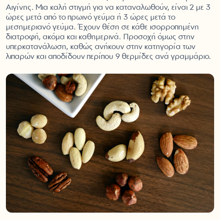
Αιγίνης. Μια καλή στιγμή για να καταναλωθούν, είναι 2 με 3
ώρες μετά από το πρωινό γεύμα ή 3 ώρες μετά το
μεσημεριανό γεύμα. Έχουν θέση σε κάθε ισορροπημένη
διατροφή, ακόμα και καθημερινά. Προσοχή όμως στην
υπερκατανάλωση, καθώς ανήκουν στην κατηγορία των
λιπαρών και αποδίδουν περίπου 9 θερμίδες ανά γραμμάριο.