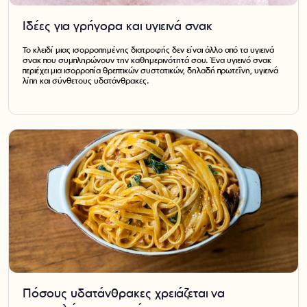
Ιδέες για γρήγορα και υγιεινά σνακ
Το κλειδί μιας ισορροπημένης διατροφής δεν είναι άλλο από τα υγιεινά
σνακ που συμπληρώνουν την καθημερινότητά σου. Ένα υγιεινό σνακ
περιέχει μια ισορροπία θρεπτικών συστατικών, δηλαδή πρωτεΐνη, υγιεινά
λίπη και σύνθετους υδατάνθρακες.
Πόσους υδατάνθρακες χρειάζεται να