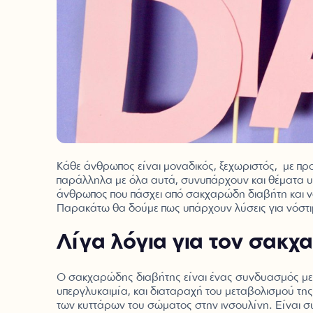
Κάθε άνθρωπος είναι μοναδικός, ξεχωριστός, με προτ
παράλληλα με όλα αυτά, συνυπάρχουν και θέματα υγεί
άνθρωπος που πάσχει από σακχαρώδη διαβήτη και να σ
Παρακάτω θα δούμε πως υπάρχουν λύσεις για νόστ
Λίγα λόγια για τον σακχ
Ο σακχαρώδης διαβήτης είναι ένας συνδυασμός μετ
υπεργλυκαιμία, και διαταραχή του μεταβολισμού της
των κυττάρων του σώματος στην ινσουλίνη. Είναι σ