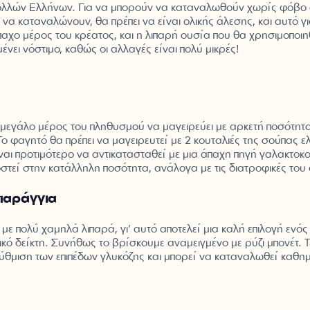
πολλών Ελλήνων. Για να μπορούν να καταναλωθούν χωρίς φόβο α
να καταναλώνουν, θα πρέπει να είναι ολικής άλεσης, και αυτό για
παχο μέρος του κρέατος, και η λιπαρή ουσία που θα χρησιμοποιηθ
νει νόστιμο, καθώς οι αλλαγές είναι πολύ μικρές!
 μεγάλο μέρος του πληθυσμού να μαγειρεύει με αρκετή ποσότητα
Το φαγητό θα πρέπει να μαγειρευτεί με 2 κουταλιές της σούπας 
ναι προτιμότερο να αντικατασταθεί με μια άπαχη πηγή γαλακτοκομ
τεί στην κατάλληλη ποσότητα, ανάλογα με τις διατροφικές του
σπαράγγια
με πολύ χαμηλά λιπαρά, γι’ αυτό αποτελεί μια καλή επιλογή ενός
ικό δείκτη. Συνήθως το βρίσκουμε αναμειγμένο με ρύζι μπονέτ. Τέ
ύθμιση των επιπέδων γλυκόζης και μπορεί να καταναλωθεί καθημ