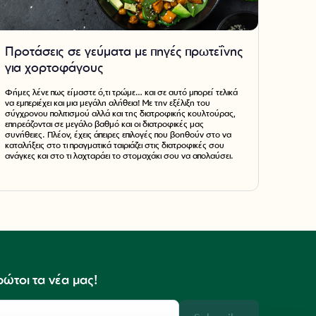
Προτάσεις σε γεύματα με πηγές πρωτεΐνης
για χορτοφάγους
Φήμες λένε πως είμαστε ό,τι τρώμε… και σε αυτό μπορεί τελικά
να εμπεριέχει και μια μεγάλη αλήθεια! Με την εξέλιξη του
σύγχρονου πολιτισμού αλλά και της διατροφικής κουλτούρας,
επηρεάζονται σε μεγάλο βαθμό και οι διατροφικές μας
συνήθειες. Πλέον, έχεις άπειρες επιλογές που βοηθούν στο να
καταλήξεις στο τι πραγματικά ταιριάζει στις διατροφικές σου
ανάγκες και στο τι λαχταράει το στομαχάκι σου να απολαύσει.
ρώτοι τα νέα μας!