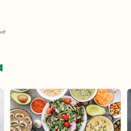
pdf
α