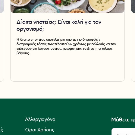
Δίαιτα νηστείας: Είναι καλή για τον
οργανισμό;
Η δίαιτα νηστείας αποτελεί μια από τις πιο δημοφιλείς
διατροφικές τάσεις των τελευταίων χρόνων, με πολλούς να την
επιλέγουν για λόγους υγείας, πνευματικής ευεξίας ή απώλειας
βάρους.
Αλλεργιογόνα
Μάθετε π
ί;
Όροι Χρήσης