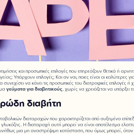
ιμήσεις και προσωπικές επιλογές που επηρεάζουν θετικά ή αρνητικ
ας; Υπάρχουν επιλογές; Και αν ναι, ποιες είναι οι καλύτερες γι
υνεχίσει να κάνει τις προσωπικές του διατροφικές επιλογές ή χ
ιμα
γεύματα για διαβητικούς
, χωρίς να χρειάζεται να υπάρξει
αρώδη διαβήτη
αβολικών διαταραχών που χαρακτηρίζεται από αυξημένα επίπε
 γλυκόζης. Η διαταραχή αυτή μπορεί να είναι αποτέλεσμα ελατ
υνήθως μια μη αναστρέψιμη κατάσταση, που όμως μπορεί, όταν δ