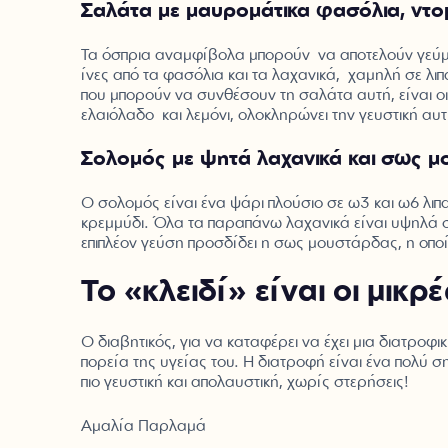
Σαλάτα με μαυρομάτικα φασόλια, ντομ
Τα όσπρια αναμφίβολα μπορούν να αποτελούν γεύμα γ
ίνες από τα φασόλια και τα λαχανικά, χαμηλή σε λιπ
που μπορούν να συνθέσουν τη σαλάτα αυτή, είναι οι
ελαιόλαδο και λεμόνι, ολοκληρώνει την γευστική αυ
Σολομός με ψητά λαχανικά και σως 
Ο σολομός είναι ένα ψάρι πλούσιο σε ω3 και ω6 λιπα
κρεμμύδι. Όλα τα παραπάνω λαχανικά είναι υψηλά σε
επιπλέον γεύση προσδίδει η σως μουστάρδας, η οπο
Το «κλειδί» είναι οι μικ
Ο διαβητικός, για να καταφέρει να έχει μια διατροφ
πορεία της υγείας του. Η διατροφή είναι ένα πολύ 
πιο γευστική και απολαυστική, χωρίς στερήσεις!
Αμαλία Παρλαμά