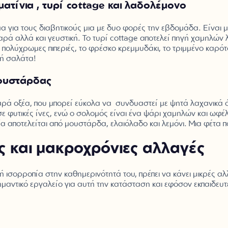
ατίνια , τυρί cottage και λαδολέμονο
ια τους διαβητικούς μια με δυο φορές την εβδομάδα. Είναι μι
αρά αλλά και γευστική. Το τυρί cottage αποτελεί πηγή χαμηλών λ
 πολύχρωμες πιπεριές, το φρέσκο κρεμμυδάκι, το τριμμένο καρότ
τή σαλάτα!
μουστάρδας
ρά οξέα, που μπορεί εύκολα να συνδυαστεί με ψητά λαχανικά όπω
 φυτικές ίνες, ενώ ο σολομός είναι ένα ψάρι χαμηλών και ωφέλ
ία αποτελείται από μουστάρδα, ελαιόλαδο και λεμόνι. Μια φέτα
ρές και μακροχρόνιες αλλαγές
ική ισορροπία στην καθημερινότητά του, πρέπει να κάνει μικρές 
σημαντικό εργαλείο για αυτή την κατάσταση και εφόσον εκπαιδευ