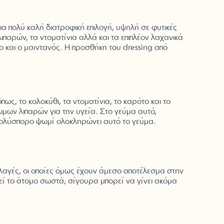
α πολύ καλή διατροφική επιλογή, υψηλή σε φυτικές
ιπαρών, τα ντοματίνια αλλά και τα επιπλέον λαχανικά
ο και ο μαϊντανός. Η προσθήκη του dressing από
ς, το κολοκύθι, τα ντοματίνια, το καρότο και το
ιμων λιπαρών για την υγεία. Στο γεύμα αυτό,
 πολύσπορο ψωμί ολοκληρώνει αυτό το γεύμα.
αλλαγές, οι οποίες όμως έχουν άμεσο αποτέλεσμα στην
τεί το άτομο σωστά, σίγουρα μπορεί να γίνει ακόμα