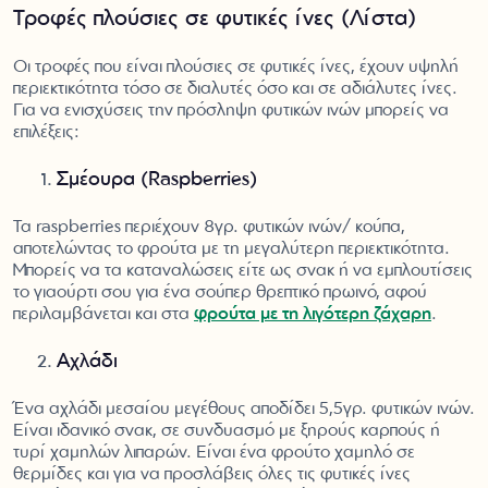
Τροφές πλούσιες σε φυτικές ίνες (Λίστα)
Οι τροφές που είναι πλούσιες σε φυτικές ίνες, έχουν υψηλή
περιεκτικότητα τόσο σε διαλυτές όσο και σε αδιάλυτες ίνες.
Για να ενισχύσεις την πρόσληψη φυτικών ινών μπορείς να
επιλέξεις:
Σμέουρα (Raspberries)
Τα raspberries περιέχουν 8γρ. φυτικών ινών/ κούπα,
αποτελώντας το φρούτα με τη μεγαλύτερη περιεκτικότητα.
Μπορείς να τα καταναλώσεις είτε ως σνακ ή να εμπλουτίσεις
το γιαούρτι σου για ένα σούπερ θρεπτικό πρωινό, αφού
περιλαμβάνεται και στα
φρούτα με τη λιγότερη ζάχαρη
.
Αχλάδι
Ένα αχλάδι μεσαίου μεγέθους αποδίδει 5,5γρ. φυτικών ινών.
Είναι ιδανικό σνακ, σε συνδυασμό με ξηρούς καρπούς ή
τυρί χαμηλών λιπαρών. Είναι ένα φρούτο χαμηλό σε
θερμίδες και για να προσλάβεις όλες τις φυτικές ίνες