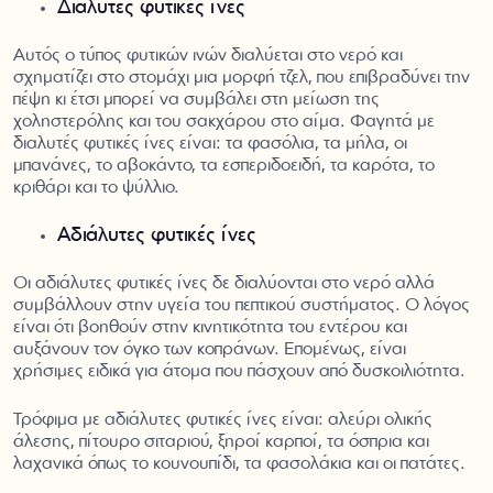
Διαλυτές φυτικές ίνες
Αυτός ο τύπος φυτικών ινών διαλύεται στο νερό και
σχηματίζει στο στομάχι μια μορφή τζελ, που επιβραδύνει την
πέψη κι έτσι μπορεί να συμβάλει στη μείωση της
χοληστερόλης και του σακχάρου στο αίμα. Φαγητά με
διαλυτές φυτικές ίνες είναι: τα φασόλια, τα μήλα, οι
μπανάνες, το αβοκάντο, τα εσπεριδοειδή, τα καρότα, το
κριθάρι και το ψύλλιο.
Αδιάλυτες φυτικές ίνες
Οι αδιάλυτες φυτικές ίνες δε διαλύονται στο νερό αλλά
συμβάλλουν στην υγεία του πεπτικού συστήματος. Ο λόγος
είναι ότι βοηθούν στην κινητικότητα του εντέρου και
αυξάνουν τον όγκο των κοπράνων. Επομένως, είναι
χρήσιμες ειδικά για άτομα που πάσχουν από δυσκοιλιότητα.
Τρόφιμα με αδιάλυτες φυτικές ίνες είναι: αλεύρι ολικής
άλεσης, πίτουρο σιταριού, ξηροί καρποί, τα όσπρια και
λαχανικά όπως το κουνουπίδι, τα φασολάκια και οι πατάτες.