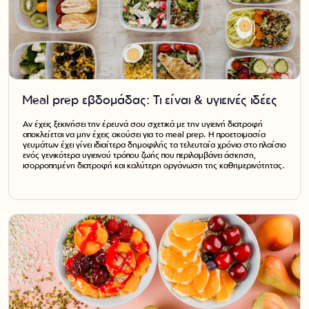
Meal prep εβδομάδας: Τι είναι & υγιεινές ιδέες
Αν έχεις ξεκινήσει την έρευνά σου σχετικά με την υγιεινή διατροφή
αποκλείεται να μην έχεις ακούσει για το meal prep. Η προετοιμασία
γευμάτων έχει γίνει ιδιαίτερα δημοφιλής τα τελευταία χρόνια στο πλαίσιο
ενός γενικότερα υγιεινού τρόπου ζωής που περιλαμβάνει άσκηση,
ισορροπημένη διατροφή και καλύτερη οργάνωση της καθημερινότητας.