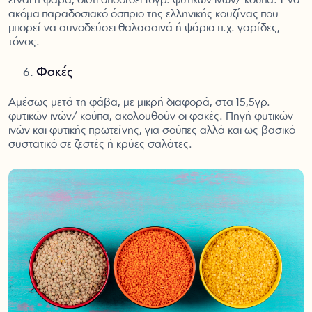
είναι η φάβα, διότι αποδίδει 16γρ. φυτικών ινών/ κούπα. Ένα
ακόμα παραδοσιακό όσπριο της ελληνικής κουζίνας που
μπορεί να συνοδεύσει θαλασσινά ή ψάρια π.χ. γαρίδες,
τόνος.
Φακές
Αμέσως μετά τη φάβα, με μικρή διαφορά, στα 15,5γρ.
φυτικών ινών/ κούπα, ακολουθούν οι φακές. Πηγή φυτικών
ινών και φυτικής πρωτείνης, για σούπες αλλά και ως βασικό
συστατικό σε ζεστές ή κρύες σαλάτες.