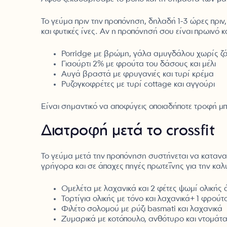
Το γεύμα πριν την προπόνηση, δηλαδή 1-3 ώρες πριν,
και φυτικές ίνες. Αν η προπόνησή σου είναι πρωινό 
Porridge με βρώμη, γάλα αμυγδάλου χωρίς ζ
Γιαούρτι 2% με φρούτα του δάσους και μέλι
Αυγά βραστά με φρυγανιές και τυρί κρέμα
Ρυζογκοφρέτες με τυρί cottage και αγγούρι
Είναι σημαντικό να αποφύγεις οποιαδήποτε τροφή μπ
Διατροφή μετά το crossfit
Το γεύμα μετά την προπόνηση συστήνεται να κατανα
γρήγορα και σε άπαχες πηγές πρωτεΐνης για την καλ
Ομελέτα με λαχανικά και 2 φέτες ψωμί ολικής
Τορτίγια ολικής με τόνο και λαχανικά+ 1 φρού
Φιλέτο σολομού με ρύζι basmati και λαχανικά
Ζυμαρικά με κοτόπουλο, ανθότυρο και ντομάτ