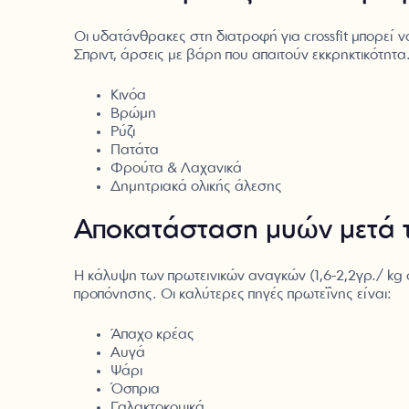
Οι υδατάνθρακες στη διατροφή για crossfit μπορεί ν
Σπριντ, άρσεις με βάρη που απαιτούν εκκρηκτικότητα
Κινόα
Βρώμη
Ρύζι
Πατάτα
Φρούτα & Λαχανικά
Δημητριακά ολικής άλεσης
Αποκατάσταση μυών μετά το
Η κάλυψη των πρωτεϊνικών αναγκών (1,6-2,2γρ./ kg 
προπόνησης. Οι καλύτερες πηγές πρωτεΐνης είναι:
Άπαχο κρέας
Αυγά
Ψάρι
Όσπρια
Γαλακτοκομικά