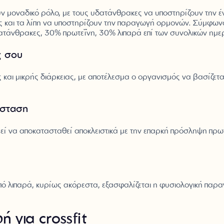
ουν μοναδικό ρόλο, με τους υδατάνθρακες να υποστηρίζουν την 
ας και τα λίπη να υποστηρίζουν την παραγωγή ορμονών. Σύμφω
ατάνθρακες, 30% πρωτεΐνη, 30% λιπαρά επί των συνολικών ημε
ς σου
ς και μικρής διάρκειας, με αποτέλεσμα ο οργανισμός να βασίζ
άσταση
 να αποκατασταθεί αποκλειστικά με την επαρκή πρόσληψη πρωτε
πό λιπαρά, κυρίως ακόρεστα, εξασφαλίζεται η φυσιολογική π
 για crossfit