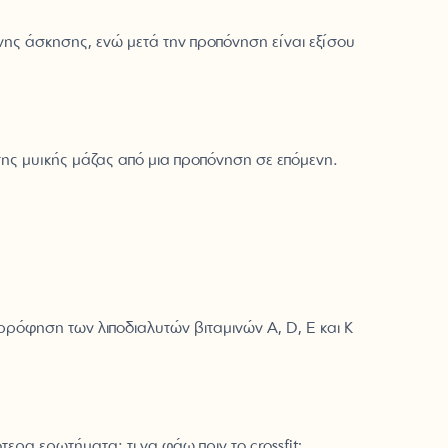
ης άσκησης, ενώ μετά την προπόνηση είναι εξίσου
ης μυϊκής μάζας από μια προπόνηση σε επόμενη.
ρόφηση των λιποδιαλυτών βιταμινών Α, D, Ε και Κ
α ερωτήματα: τι να φάω πριν το crossfit;