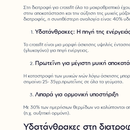
Στη διατροφή για crossfit όλα τα μακροθρεπτικά έχ
στην αποκατάσταση και την αύξηση της μυϊκής μάζ
διατροφής, η συνηθέστερη αναλογία είναι: 40% υδ
Υδατάνθρακες: Η πηγή της ενέργειά
Το crossfit είναι μια μορφή άσκησης υψηλής ένταση
(γλυκογόνο) για πηγή ενέργειας.
Πρωτεΐνη για μέγιστη μυϊκή αποκατ
Η καταστροφή των μυϊκών ινών λόγω άσκησης μπορεί
σημαίνει 25- 35γρ.πρωτεΐνης σε όλα τα γεύματα.
Λιπαρά για ορμονική υποστήριξη
Με 30% των ημερήσιων θερμίδων να καλύπτονται α
(π.χ. αυξητική ορμόνη).
Υδατάνθρακες στη διατροφή