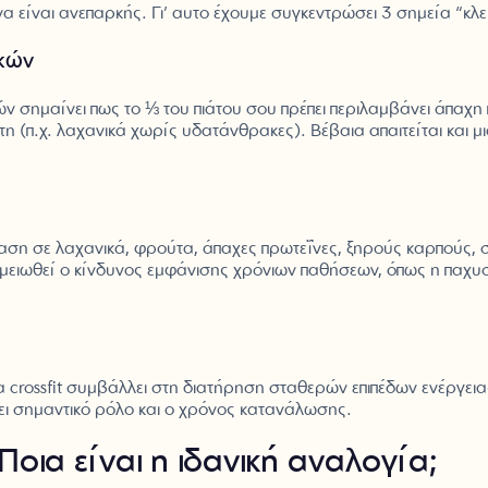
να είναι ανεπαρκής. Γι’ αυτο έχουμε συγκεντρώσει 3 σημεία “κλε
κών
ών σημαίνει πως το ⅓ του πιάτου σου πρέπει περιλαμβάνει άπαχη 
 (π.χ. λαχανικά χωρίς υδατάνθρακες). Βέβαια απαιτείται και 
ση σε λαχανικά, φρούτα, άπαχες πρωτεΐνες, ξηρούς καρπούς, σ
α μειωθεί ο κίνδυνος εμφάνισης χρόνιων παθήσεων, όπως η παχυσ
crossfit συμβάλλει στη διατήρηση σταθερών επιπέδων ενέργει
ει σημαντικό ρόλο και ο χρόνος κατανάλωσης.
οια είναι η ιδανική αναλογία;