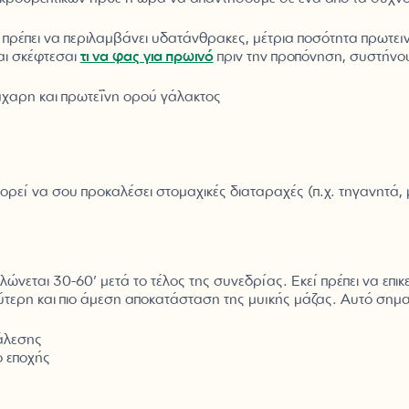
 πρέπει να περιλαμβάνει υδατάνθρακες, μέτρια ποσότητα πρωτεϊν
και σκέφτεσαι
τι να φας για πρωινό
πριν την προπόνηση, συστήνο
άχαρη και πρωτεΐνη ορού γάλακτος
ορεί να σου προκαλέσει στομαχικές διαταραχές (π.χ. τηγανητά, 
λώνεται 30-60’ μετά το τέλος της συνεδρίας. Εκεί πρέπει να ε
ύτερη και πιο άμεση αποκατάσταση της μυϊκής μάζας. Αυτό σημαί
 άλεσης
το εποχής
α