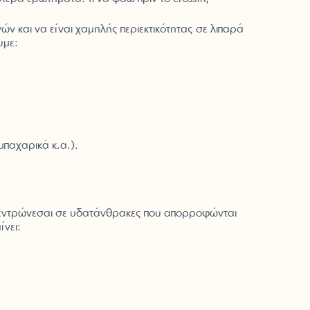
ών και να είναι χαμηλής περιεκτικότητας σε λιπαρά
υμε:
μπαχαρικά κ.α.).
πικεντρώνεσαι σε υδατάνθρακες που απορροφώνται
νει: