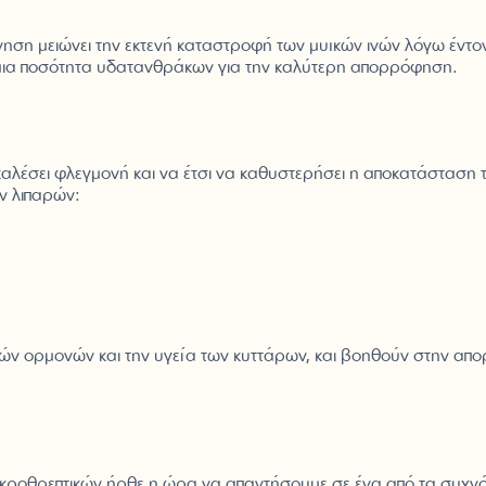
ηση μειώνει την εκτενή καταστροφή των μυϊκών ινών λόγω έντον
μια ποσότητα υδατανθράκων για την καλύτερη απορρόφηση.
έσει φλεγμονή και να έτσι να καθυστερήσει η αποκατάσταση τ
ν λιπαρών:
 ορμονών και την υγεία των κυττάρων, και βοηθούν στην απορ
ροθρεπτικών ήρθε η ώρα να απαντήσουμε σε ένα από τα συχνότερ