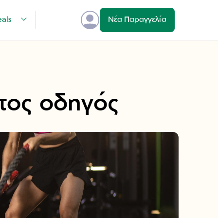
eals
Νέα Παραγγελία
υτος οδηγός