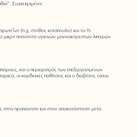
ιδιά”. Συγκεκριμένα:
πρωτεΐνη (π.χ. στήθος κοτόπουλο) και τα ⅔
μια μικρή ποσότητα υγιεινών μονοακόρεστων λιπαρών
πόρους, και ο περιορισμός των επεξεργασμένων
αρκία, οι καρδιακές παθήσεις και ο διαβήτης τύπου
ας στην προπόνηση και στην αποκατάσταση μετά.