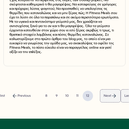
Έχεις κουραστεί να περιμένεις στις ουρές των σούπερ μάρκετ; Να
σκέφτεσαι καθημερινά τι θα μαγειρέψεις; Να καταφεύγεις σε γρήγορες
και πρόχειρες λύσεις φαγητού; Να προσπαθείς να υπολογίσεις τις
θερμίδες που καταναλώνεις και να μην ξέρεις πώς; Η Fitness Meals σου
έχει τη λύση σε όλα τα παραπάνω και σε ακόμα περισσότερα ερωτήματα.
Με τα υγιεινά και πεντανόστιμα γεύματά μας, δεν χρειάζεται να
ανησυχήσεις ξανά για το αν και τι θα μαγειρέψεις. Όλα τα γεύματα
έρχονται κατευθείαν στον χώρο σου κι εσύ ξέρεις ακριβώς τι τρως, τι
θρεπτικά στοιχεία λαμβάνεις και πόσες θερμίδες καταναλώνεις. Σε
καλωσορίζουμε στο πρώτο άρθρο του blog μας, το οποίο είναι μια
ευκαιρία να γνωρίσεις την ομάδα μας, να ανακαλύψεις τα οφέλη της
Fitness Meals, το πόσο εύκολο είναι να παραγγείλεις online και γιατί
αξίζει να την επιλέξεις.
irst
Previous
8
9
10
11
12
Next
Las