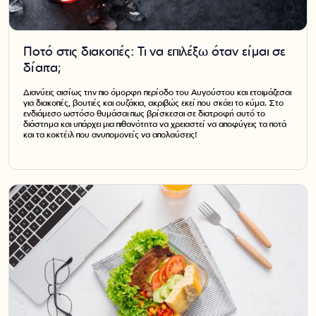
Ποτό στις διακοπές: Τι να επιλέξω όταν είμαι σε
δίαιτα;
Διανύεις αισίως την πιο όμορφη περίοδο του Αυγούστου και ετοιμάζεσαι
για διακοπές, βουτιές και ουζάκια, ακριβώς εκεί που σκάει το κύμα. Στο
ενδιάμεσο ωστόσο θυμάσαι πως βρίσκεσαι σε διατροφή αυτό το
διάστημα και υπάρχει μια πιθανότητα να χρειαστεί να αποφύγεις τα ποτά
και τα κοκτέϊλ που ανυπομονείς να απολαύσεις!