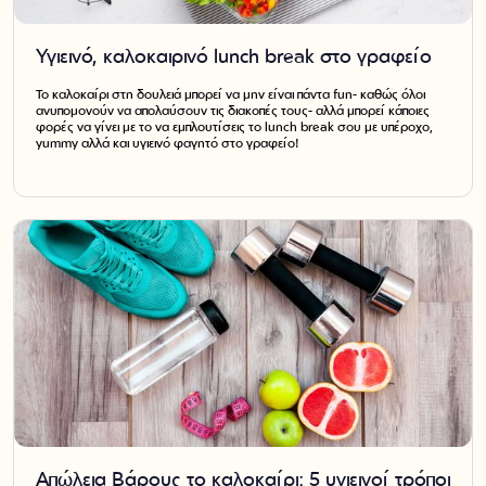
Υγιεινό, καλοκαιρινό lunch break στο γραφείο
Το καλοκαίρι στη δουλειά μπορεί να μην είναι πάντα fun- καθώς όλοι
ανυπομονούν να απολαύσουν τις διακοπές τους- αλλά μπορεί κάποιες
φορές να γίνει με το να εμπλουτίσεις το lunch break σου με υπέροχο,
yummy αλλά και υγιεινό φαγητό στο γραφείο!
Απώλεια Βάρους το καλοκαίρι: 5 υγιεινοί τρόποι