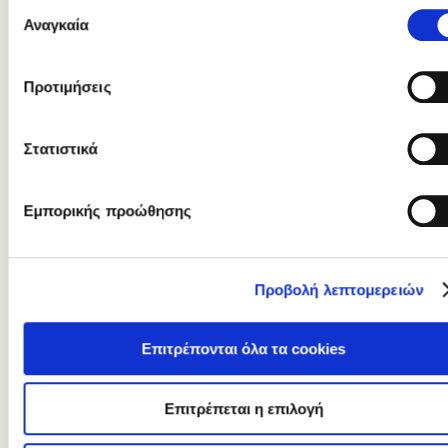
Επιλογή
Μια ισορροπημένη διατροφή, μπορεί να συμβάλλει στην καλή υγεία του
Αναγκαία
συγκατάθεσης
οργανισμού μας, στην απώλεια και συντήρηση του βάρους μας αλλά και
στην θετική μας διάθεση! Ένα ζήτημα που αφορά σε άνδρες και
γυναίκες, είναι το «πόσα γεύματα πρέπει να τρώμε την ημέρα» τελικά
αλλά και ποια είναι αυτά τα γεύματα που θα εμπλουτίσουν το πρόγραμμά
Προτιμήσεις
μας, ώστε να πετύχουμε την ισορροπία στις τροφές μας αλλά και την
υγιή απώλεια βάρους.
Στατιστικά
Εμπορικής προώθησης
Προβολή λεπτομερειών
Επιτρέπονται όλα τα cookies
Επιτρέπεται η επιλογή
Λιπαρά και διατροφικές συνήθειες