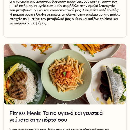
από τα οποία αποτελούνται, θρέφουν, προστατεύουν και «χτίζουν» τον
μυϊκό ιστό μας. Η υγεία των μυών συμβάλλει στην ομαλή λειτουργία
του μεταβολισμού και του ανοσοποιητικού μας. Σκεφτείτε απλά το εξής:
Η μακροχρόνια έλλειψη σε πρωτεΐνη οδηγεί στην απώλεια μυϊκής μάζας,
στοιχείο που μειώνει τον μεταβολικό μας ρυθμό και αυξάνει το λίπος και
το σωματικό μας βάρος.
Fitness Meals: Τα πιο υγιεινά και γευστικά
γεύματα στην πόρτα σου