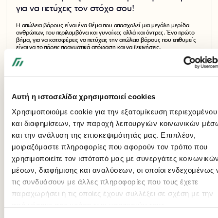
για να πετύχεις τον στόχο σου!
Η απώλεια βάρους είναι ένα θέμα που απασχολεί μια μεγάλη μερίδα
ανθρώπων, που περιλαμβάνει και γυναίκες αλλά και άντρες. Ένα πρώτο
βήμα, για να καταφέρεις να πετύχεις την απώλεια βάρους που επιθυμείς
είναι να το πάρεις πραγματικά απόφαση και να ξεκινήσεις.
Αυτή η ιστοσελίδα χρησιμοποιεί cookies
Χρησιμοποιούμε cookie για την εξατομίκευση περιεχομένου
και διαφημίσεων, την παροχή λειτουργιών κοινωνικών μέσ
και την ανάλυση της επισκεψιμότητάς μας. Επιπλέον,
μοιραζόμαστε πληροφορίες που αφορούν τον τρόπο που
χρησιμοποιείτε τον ιστότοπό μας με συνεργάτες κοινωνικώ
μέσων, διαφήμισης και αναλύσεων, οι οποίοι ενδεχομένως 
τις συνδυάσουν με άλλες πληροφορίες που τους έχετε
παραχωρήσει ή τις οποίες έχουν συλλέξει σε σχέση με την
Πόσα γεύματα πρέπει να τρώμε μέσα στην
από μέρους σας χρήση των υπηρεσιών τους.
ημέρα;