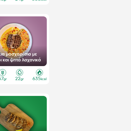
κια μοσχαρίσια με
ι και ψητά λαχανικά
57
22
635
gr
gr
kcal