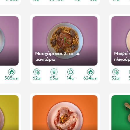
Μοσχάρι γιουβέτσι με
Μπιφτέ
μανιτάρια
πλιγούρ
585
62
63
14
624
52
kcal
gr
gr
gr
kcal
gr