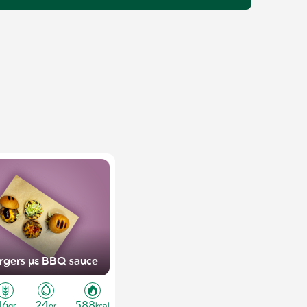
urgers με BBQ sauce
46
24
588
gr
gr
kcal