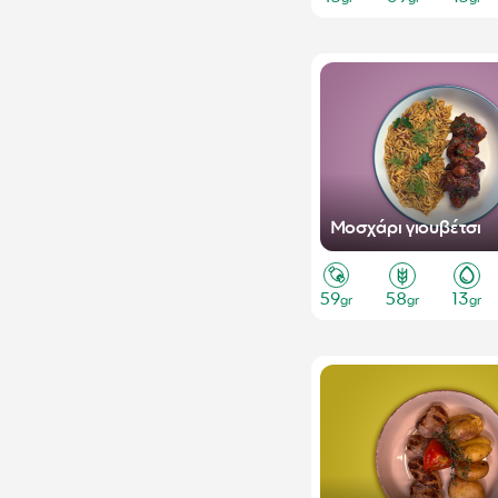
Μοσχάρι γιουβέτσι
59
58
13
gr
gr
gr