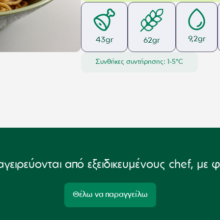
9,2
gr
43
gr
62
gr
Συνθήκες συντήρησης: 1-5°C
γειρεύονται από εξειδικευμένους chef, με 
Θέλω να παραγγείλω