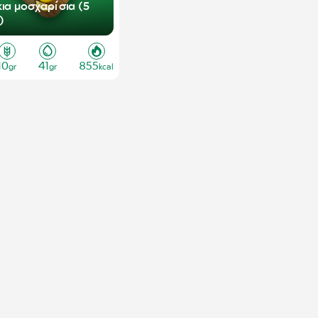
κια μοσχαρίσια (5
)
10
41
855
gr
gr
kcal