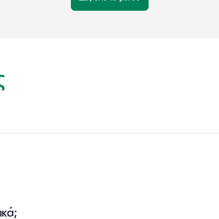
ς
κά;