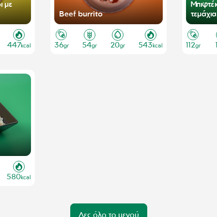
 με
Μπιφτέ
Beef burrito
τεμάχια
447
36
54
20
543
112
kcal
gr
gr
gr
kcal
gr
580
kcal
Δες όλο το μενού