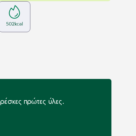
502
kcal
φρέσκες πρώτες ύλες.