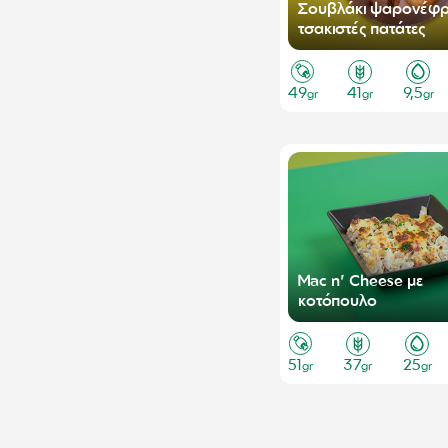
Σουβλάκι ψαρονέφρι
τσακιστές πατάτες
49
41
9,5
gr
gr
gr
Mac n' Cheese με
κοτόπουλο
51
37
25
gr
gr
gr