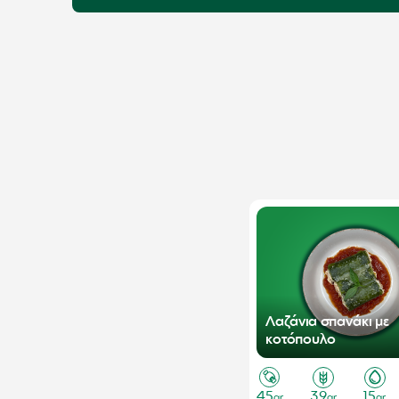
Λαζάνια σπανάκι με
κοτόπουλο
45
39
15
gr
gr
gr