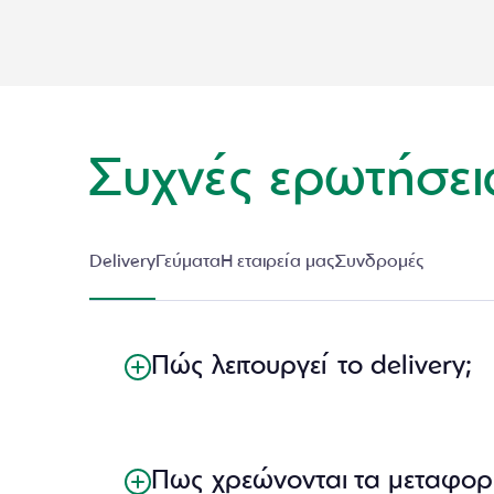
Συχνές ερωτήσει
Delivery
Γεύματα
Η εταιρεία μας
Συνδρομές
Πώς λειτουργεί το delivery;
Πως χρεώνονται τα μεταφορι