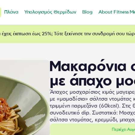
Πλάνα
Υπολογισμός Θερμίδων
Blog
About Fitness M
 έχεις έκπτωση έως 25%; Τότε ξεκίνησε την συνδρομή σου τώ
Μακαρόνια 
με άπαχο μο
Άπαχος μοσχαρίσιος κιμάς μαγειρε
με «μαμαδίσια» σάλτσα ντομάτας κ
τριμμένη παρμεζάνα (60kcal). Στις
συνοδευτικό dip. Συστατικά: Μοσχα
σάλτσα ντομάτας, κρεμμύδι, μπαχα
Περιέχει Αυ