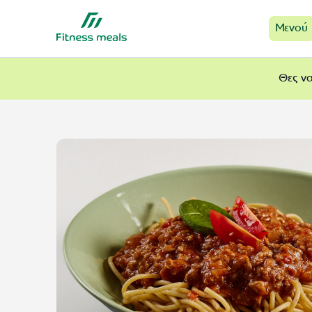
Μενού
Θες να