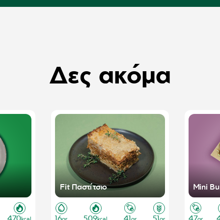
Δες ακόμα
Fit Παστίτσιο
Mini B
470
16
509
41
51
47
kcal
gr
kcal
gr
gr
gr