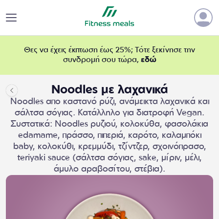
Θες να έχεις έκπτωση έως 25%; Τότε ξεκίνησε την
συνδρομή σου τώρα,
εδώ
Noodles με λαχανικά
Noodles απο καστανό ρύζι, ανάμεικτα λαχανικά και
σάλτσα σόγιας. Κατάλληλο για διατροφή Vegan.
Συστατικά: Noodles ρυζιού, κολοκύθα, φασολάκια
edamame, πράσσο, πιπεριά, καρότο, καλαμπόκι
baby, κολοκύθι, κρεμμύδι, τζίντζερ, σχοινόπρασο,
teriyaki sauce (σάλτσα σόγιας, sake, μίριν, μέλι,
άμυλο αραβοσίτου, στέβια).