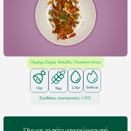
Περιέχει Σόγια, Θειώδη, Γλουτένη σίτου
2,5
gr
369
kcal
13
gr
74
gr
Συνθήκες συντήρησης: 1-5°C
Όλα μας τα πιάτα μαγειρεύονται από