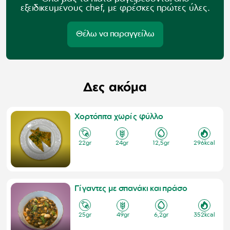
εξειδικευμένους chef, με φρέσκες πρώτες ύλες.
Θέλω να παραγγείλω
Δες ακόμα
Χορτόπιτα χωρίς φύλλο
22
gr
24
gr
12,5
gr
296
kcal
Γίγαντες με σπανάκι και πράσο
25
gr
49
gr
6,2
gr
352
kcal