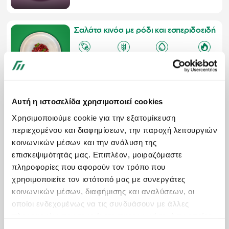
Σαλάτα κινόα με ρόδι και εσπεριδοειδή
20
gr
81
gr
19
gr
571
kcal
Αυτή η ιστοσελίδα χρησιμοποιεί cookies
Φακές με μαυρομάτικα και καραμελωμένα κρεμμύδια
Χρησιμοποιούμε cookie για την εξατομίκευση
21
gr
36
gr
7,5
gr
294
kcal
περιεχομένου και διαφημίσεων, την παροχή λειτουργιών
κοινωνικών μέσων και την ανάλυση της
επισκεψιμότητάς μας. Επιπλέον, μοιραζόμαστε
πληροφορίες που αφορούν τον τρόπο που
Φακές με μαυρομάτικα και καραμελωμένα κρεμμύδια XL
χρησιμοποιείτε τον ιστότοπό μας με συνεργάτες
κοινωνικών μέσων, διαφήμισης και αναλύσεων, οι
28
gr
48
gr
11
gr
402
kcal
οποίοι ενδεχομένως να τις συνδυάσουν με άλλες
πληροφορίες που τους έχετε παραχωρήσει ή τις οποίες
έχουν συλλέξει σε σχέση με την από μέρους σας χρήση