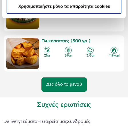
Φακές με μαυρομάτικα και καραμελωμένα κρεμμύδια 2025
Χρησιμοποιήστε μόνο τα απαραίτητα cookies
9,5
gr
26
gr
10
gr
235
kcal
Γλυκοπατάτες (500 γρ.)
7,1
gr
89
gr
3,8
gr
419
kcal
Δες όλο το μενού
Συχνές ερωτήσεις
Delivery
Γεύματα
Η εταιρεία μας
Συνδρομές