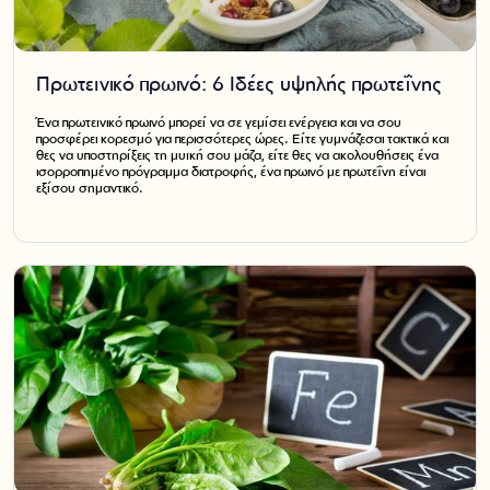
Πρωτεϊνικό πρωινό: 6 Ιδέες υψηλής πρωτεΐνης
Ένα πρωτεϊνικό πρωινό μπορεί να σε γεμίσει ενέργεια και να σου
προσφέρει κορεσμό για περισσότερες ώρες. Είτε γυμνάζεσαι τακτικά και
θες να υποστηρίξεις τη μυϊκή σου μάζα, είτε θες να ακολουθήσεις ένα
ισορροπημένο πρόγραμμα διατροφής, ένα πρωινό με πρωτεΐνη είναι
εξίσου σημαντικό.