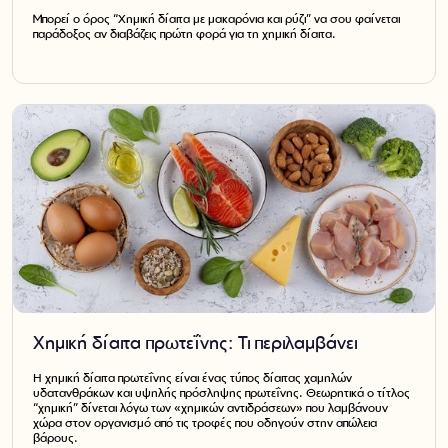
Μπορεί ο όρος “Χημική δίαιτα με μακαρόνια και ρύζι” να σου φαίνεται
παράδοξος αν διαβάζεις πρώτη φορά για τη χημική δίαιτα.
Χημική δίαιτα πρωτεΐνης: Τι περιλαμβάνει
Η χημική δίαιτα πρωτεΐνης είναι ένας τύπος δίαιτας χαμηλών
υδατανθράκων και υψηλής πρόσληψης πρωτεΐνης. Θεωρητικά ο τίτλος
“χημική” δίνεται λόγω των «χημικών αντιδράσεων» που λαμβάνουν
χώρα στον οργανισμό από τις τροφές που οδηγούν στην απώλεια
βάρους.