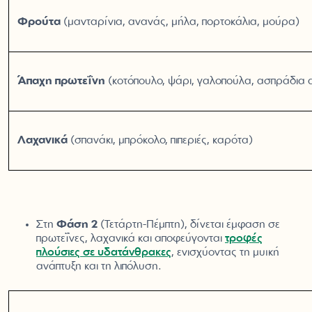
Φρούτα
(μανταρίνια, ανανάς, μήλα, πορτοκάλια, μούρα)
Άπαχη πρωτεΐνη
(κοτόπουλο, ψάρι, γαλοπούλα, ασπράδια
Λαχανικά
(σπανάκι, μπρόκολο, πιπεριές, καρότα)
Στη
Φάση 2
(Τετάρτη-Πέμπτη), δίνεται έμφαση σε
πρωτεΐνες, λαχανικά και αποφεύγονται
τροφές
πλούσιες σε υδατάνθρακες
, ενισχύοντας τη μυϊκή
ανάπτυξη και τη λιπόλυση.