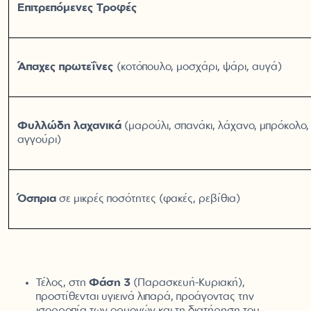
Επιτρεπόμενες Τροφές
Άπαχες πρωτεΐνες
(κοτόπουλο, μοσχάρι, ψάρι, αυγά)
Φυλλώδη λαχανικά
(μαρούλι, σπανάκι, λάχανο, μπρόκολο, κ
αγγούρι)
Όσπρια
σε μικρές ποσότητες (φακές, ρεβίθια)
Τέλος, στη
Φάση 3
(Παρασκευή-Κυριακή),
προστίθενται υγιεινά λιπαρά, προάγοντας την
ισορροπία των ορμονών και τη διατήρηση του