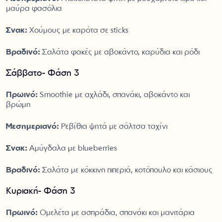
μαύρα φασόλια
Σνακ:
Χούμους με καρότα σε sticks
Βραδινό:
Σαλάτα φακές με αβοκάντο, καρύδια και ρόδι
Σάββατο- Φάση 3
Πρωινό:
Smoothie με αχλάδι, σπανάκι, αβοκάντο και
βρώμη
Μεσημεριανό:
Ρεβίθια ψητά με σάλτσα ταχίνι
Σνακ:
Αμύγδαλα με blueberries
Βραδινό:
Σαλάτα με κόκκινη πιπεριά, κοτόπουλο και κάσιους
Κυριακή- Φάση 3
Πρωινό:
Ομελέτα με ασπράδια, σπανάκι και μανιτάρια