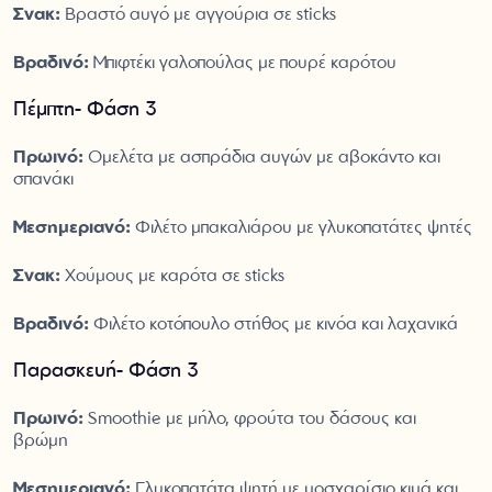
Σνακ:
Βραστό αυγό με αγγούρια σε sticks
Βραδινό:
Μπιφτέκι γαλοπούλας με πουρέ καρότου
Πέμπτη- Φάση 3
Πρωινό:
Ομελέτα με ασπράδια αυγών με αβοκάντο και
σπανάκι
Μεσημεριανό:
Φιλέτο μπακαλιάρου με γλυκοπατάτες ψητές
Σνακ:
Χούμους με καρότα σε sticks
Βραδινό:
Φιλέτο κοτόπουλο στήθος με κινόα και λαχανικά
Παρασκευή- Φάση 3
Πρωινό:
Smoothie με μήλο, φρούτα του δάσους και
βρώμη
Μεσημεριανό:
Γλυκοπατάτα ψητή με μοσχαρίσιο κιμά και