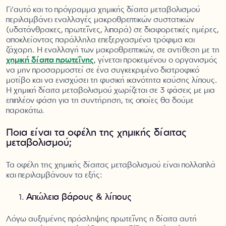
Γι’αυτό και το πρόγραμμα χημικής δίαιτα μεταβολισμού
περιλαμβάνει εναλλαγές μακροθρεπτικών συστατικών
(υδατάνθρακες, πρωτεΐνες, λιπαρά) σε διαφορετικές ημέρες,
αποκλείοντας παράλληλα επεξεργασμένα τρόφιμα και
ζάχαρη. Η εναλλαγή των μακροθρεπτικών, σε αντίθεση με τη
χημική δίαιτα πρωτεΐνης
, γίνεται προκειμένου ο οργανισμός
να μην προσαρμοστεί σε ένα συγκεκριμένο διατροφικό
μοτίβο και να ενισχύσει τη φυσική ικανότητα καύσης λίπους.
Η χημική δίαιτα μεταβολισμού χωρίζεται σε 3 φάσεις με μια
επιπλέον φάση για τη συντήρηση, τις οποίες θα δούμε
παρακάτω.
Ποια είναι τα οφέλη της χημικής δίαιτας
μεταβολισμού;
Τα οφέλη της χημικής δίαιτας μεταβολισμού είναι πολλαπλά
και περιλαμβάνουν τα εξής:
Απώλεια βάρους & λίπους
Λόγω αυξημένης πρόσληψης πρωτεΐνης η δίαιτα αυτή