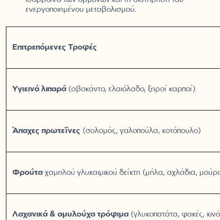
ενεργοποιημένου μεταβολισμού.
Επιτρεπόμενες Τροφές
Υγιεινά λιπαρά
(αβοκάντο, ελαιόλαδο, ξηροί καρποί)
Άπαχες πρωτεΐνες
(σολομός, γαλοπούλα, κοτόπουλο)
Φρούτα
χαμηλού γλυκαιμικού δείκτη (μήλα, αχλάδια, μούρ
Λαχανικά & αμυλούχα τρόφιμα
(γλυκοπατάτα, φακές, κιν