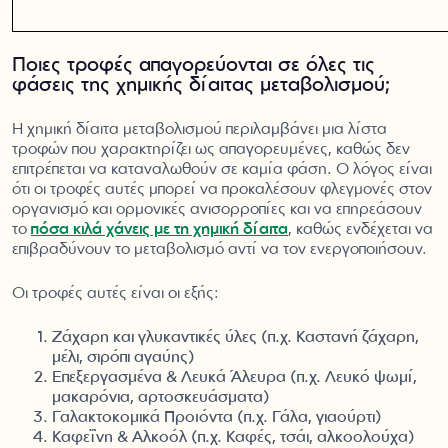
Ποιες τροφές απαγορεύονται σε όλες τις
φάσεις της χημικής δίαιτας μεταβολισμού;
Η χημική δίαιτα μεταβολισμού περιλαμβάνει μια λίστα
τροφών που χαρακτηρίζει ως απαγορευμένες, καθώς δεν
επιτρέπεται να καταναλωθούν σε καμία φάση. Ο λόγος είναι
ότι οι τροφές αυτές μπορεί να προκαλέσουν φλεγμονές στον
οργανισμό και ορμονικές ανισορροπίες και να επηρεάσουν
το
πόσα κιλά χάνεις με τη χημική δίαιτα
, καθώς ενδέχεται να
επιβραδύνουν το μεταβολισμό αντί να τον ενεργοποιήσουν.
Οι τροφές αυτές είναι οι εξής:
Ζάχαρη και γλυκαντικές ύλες (π.χ. Καστανή ζάχαρη,
μέλι, σιρόπι αγαύης)
Επεξεργασμένα & Λευκά Άλευρα (π.χ. Λευκό ψωμί,
μακαρόνια, αρτοσκευάσματα)
Γαλακτοκομικά Προϊόντα (π.χ. Γάλα, γιαούρτι)
Καφεΐνη & Αλκοόλ (π.χ. Καφές, τσάι, αλκοολούχα)