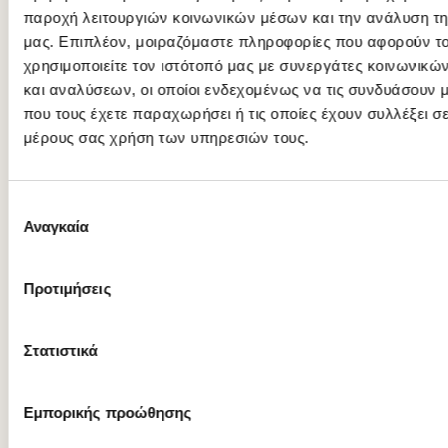
παροχή λειτουργιών κοινωνικών μέσων και την ανάλυση τη
απαραίτητο πριν ξεκινήσεις να συμβουλευτείς έναν ειδικό
υγείας για να την εφαρμόσεις με ασφάλεια.
μας. Επιπλέον, μοιραζόμαστε πληροφορίες που αφορούν τ
χρησιμοποιείτε τον ιστότοπό μας με συνεργάτες κοινωνικώ
Σίγουρα τα
έτοιμα γεύματα διατροφής Fitness Meals
και αναλύσεων, οι οποίοι ενδεχομένως να τις συνδυάσουν 
μπορούν να σε βοηθήσουν να πετυχεις όλους τους
που τους έχετε παραχωρήσει ή τις οποίες έχουν συλλέξει σ
διατροφικούς σου στόχους διαμορφώνοντας ένα πλάνο
μέρους σας χρήση των υπηρεσιών τους.
χημικής δίαιτας μεταβολισμού βάσει των αναγκών σου.
Μυρτώ Γαλανή
Επιλογή
Αναγκαία
Διαιτολόγος Διατροφολόγος
συγκατάθεσης
Προτιμήσεις
Διαβάστε ακόμα
Στατιστικά
Εμπορικής προώθησης