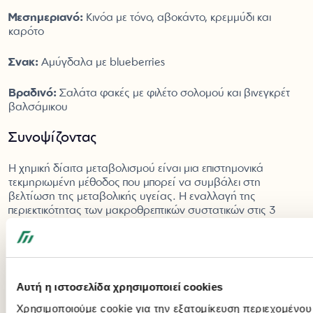
Μεσημεριανό:
Κινόα με τόνο, αβοκάντο, κρεμμύδι και
καρότο
Σνακ:
Αμύγδαλα με blueberries
Βραδινό:
Σαλάτα φακές με φιλέτο σολομού και βινεγκρέτ
βαλσάμικου
Συνοψίζοντας
Η χημική δίαιτα μεταβολισμού είναι μια επιστημονικά
τεκμηριωμένη μέθοδος που μπορεί να συμβάλει στη
βελτίωση της μεταβολικής υγείας. Η εναλλαγή της
περιεκτικότητας των μακροθρεπτικών συστατικών στις 3
φάσεις της δίαιτας μιμείται τα οφέλη της νηστείας χωρίς την
εξαντλητική αποχή από το φαγητό.
Είτε επιδιώκεις απώλεια λίπους, βελτίωση της ευαισθησίας
στην ινσουλίνη ή απλά θέλεις να πειραματιστείς με μια νέα
Αυτή η ιστοσελίδα χρησιμοποιεί cookies
προσέγγιση στη διατροφή σου, η χημική δίαιτα
Χρησιμοποιούμε cookie για την εξατομίκευση περιεχομένου
μεταβολισμού μπορεί να σου ταιριάξει. Ωστόσο, είναι