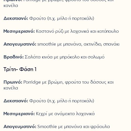
κανέλα
Δεκατιανό:
Φρούτο (π.χ. μήλο ή πορτοκάλι)
Μεσημεριανό:
Καστανό ρύζι με λαχανικά και κοτόπουλο
Απογευματινό:
smoothie με μπανάνα, ακτινίδιο, σπανάκι
Βραδινό:
Σαλάτα κινόα με μπρόκολο και σολωμό
Τρίτη- Φάση 1
Πρωινό:
Porridge με βρώμη, φρούτα του δάσους και
κανέλα
Δεκατιανό:
Φρούτο (π.χ. μήλο ή πορτοκάλι)
Μεσημεριανό:
Κεχρί με ανάμεικτα λαχανικά
Απογευματινό:
Smoothie με μπανάνα και φράουλα