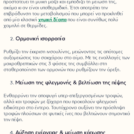
προστατεύει τη μυϊκή μάζα και εμποδίζει τη μείωσή της,
ακόμα κι αν είναι υποθερμιδική. Έτσι αποτρέπει την
επιβράδυνση του μεταβολισμού που μπορεί να προκληθεί
από μία κλασική
χημική δίαιτα
που είναι συνήθως πολύ
χαμηλή σε θερμίδες.
Ορμονική ισορροπία
Ρυθμίζει την έκκριση ινσουλίνης, μειώνοντας τις απότομες
αυξομειώσεις του σακχάρου στο αίμα. Με τις εναλλαγές των
μακροθρεπτικών στις 3 φάσεις της συμβάλλει στη
σταθεροποίηση των ορμονών που ρυθμίζουν την όρεξη.
Μείωση της φλεγμονής & βελτίωση της πέψης
Ενθαρρύνει την αποφυγή υπερ-επεξεργασμένων τροφών,
αλλά και τροφών με ζάχαρη που προκαλούν φλεγμονή
ειδικότερα στο έντερο. Ταυτόχρονα αυξάνει την πρόσληψη
τροφών πλούσιων σε φυτικές ίνες που βελτιώνουν σημαντικά
την πέψη.
Αύξηση ενέργειας & μείωση κόπωσης