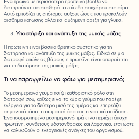
Ένα πρωινό με περισσότερη πρωτεΐνη βοηθά να
διατηρούνται πιο σταθερά τα επίπεδα σακχάρου στο αίμα.
Αυτό εμποδίζει τις απότομες αυξομειώσεις που προκαλούν
αίσθημα κόπωσης αλλά και αυξημένη όρεξη για γλυκά.
Υποστήριξη και ανάπτυξη της μυϊκής μάζας
Η πρωτεΐνη είναι βασικό θρεπτικό συστατικό για τη
διατήρηση και ανάπτυξη της μυϊκής μάζας. Ειδικά σε μια
διατροφή απώλειας βάρους η πρωτεΐνη είναι απαραίτητη
για τη διατήρηση της μυϊκής μάζας.
Τι να παραγγείλω να φάω για μεσημεριανό;
Το μεσημεριανό γεύμα παίζει καθοριστικό ρόλο στη
διατροφή σου, καθώς είναι το κύριο γεύμα που παρέχει
ενέργεια για το δεύτερο μισό της ημέρας και επηρεάζει
σημαντικά τόσο τη σωματική όσο και τη νοητική απόδοση.
Ένα ισορροπημένο μεσημεριανό πρέπει να περιέχει άπαχη
πρωτεΐνη, σύνθετους υδατάνθρακες και λαχανικά, έτσι ώστε
να καλυφθούν οι ενεργειακές ανάγκες του οργανισμού.