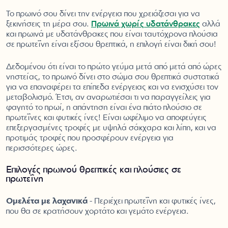
Το πρωινό σου δίνει την ενέργεια που χρειάζεσαι για να
ξεκινήσεις τη μέρα σου.
Πρωινά χωρίς υδατάνθρακες
αλλά
και πρωινά με υδατάνθρακες που είναι ταυτόχρονα πλούσια
σε πρωτεΐνη είναι εξίσου θρεπτικά, η επιλογή είναι δική σου!
Δεδομένου ότι είναι το πρώτο γεύμα μετά από μετά από ώρες
νηστείας, το πρωινό δίνει στο σώμα σου θρεπτικά συστατικά
για να επαναφέρει τα επίπεδα ενέργειας και να ενισχύσει τον
μεταβολισμό. Έτσι, αν αναρωτιέσαι τι να παραγγείλεις για
φαγητό το πρωί, η απάντηση είναι ένα πιάτο πλούσιο σε
πρωτεΐνες και φυτικές ίνες! Είναι ωφέλιμο να αποφεύγεις
επεξεργασμένες τροφές με υψηλά σάκχαρα και λίπη, και να
προτιμάς τροφές που προσφέρουν ενέργεια για
περισσότερες ώρες.
Επιλογές πρωινού θρεπτικές και πλούσιες σε
πρωτεΐνη
Ομελέτα με λαχανικά
- Περιέχει πρωτεΐνη και φυτικές ίνες,
που θα σε κρατήσουν χορτάτο και γεμάτο ενέργεια.