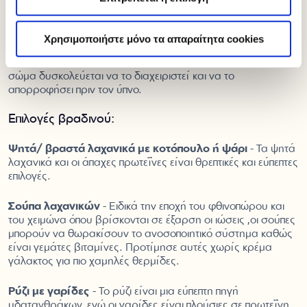
Ένα ελαφρύ βραδινό τουλάχιστον 3 ώρες πριν τον ύπνο θα
σε βοηθήσει να κοιμηθείς ανάλαφρος, καθώς θα έχει
ολοκληρωθεί η διαδικασία της πέψης. Σε αντίθεση με ένα
Χρησιμοποιήστε μόνο τα απαραίτητα cookies
ελαφρύ βραδινό γεύμα
, ένα μεγάλο και πλούσιο βραδινό
μπορεί να προκαλέσει δυσπεψία και φούσκωμα, καθώς το
σώμα δυσκολεύεται να το διαχειριστεί και να το
απορροφήσει πριν τον ύπνο.
Επιλογές βραδινού:
Ψητά/ βραστά λαχανικά με κοτόπουλο ή ψάρι
- Τα ψητά
λαχανικά και οι άπαχες πρωτεΐνες είναι θρεπτικές και εύπεπτες
επιλογές.
Σούπα λαχανικών
- Ειδικά την εποχή του φθινοπώρου και
του χειμώνα όπου βρίσκονται σε έξαρση οι ιώσεις ,οι σούπες
μπορούν να θωρακίσουν το ανοσοποιητικό σύστημα καθώς
είναι γεμάτες βιταμίνες. Προτίμησε αυτές χωρίς κρέμα
γάλακτος για πιο χαμηλές θερμίδες.
Ρύζι με γαρίδες
- Το ρύζι είναι μια εύπεπτη πηγή
υδατανθράκων, ενώ οι γαρίδες είναι πλούσιες σε πρωτεΐνη