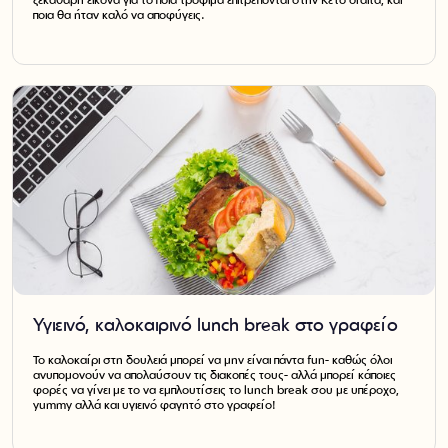
ξεκάθαρη εικόνα για το ποια τρόφιμα επιτρέπονται στην Κέτο δίαιτα, και
ποια θα ήταν καλό να αποφύγεις.
Υγιεινό, καλοκαιρινό lunch break στο γραφείο
Το καλοκαίρι στη δουλειά μπορεί να μην είναι πάντα fun- καθώς όλοι
ανυπομονούν να απολαύσουν τις διακοπές τους- αλλά μπορεί κάποιες
φορές να γίνει με το να εμπλουτίσεις το lunch break σου με υπέροχο,
yummy αλλά και υγιεινό φαγητό στο γραφείο!