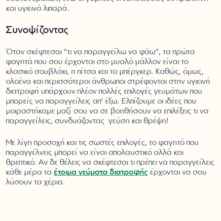
και υγιεινά λιπαρά.
Συνοψίζοντας
Όταν σκέφτεσαι “τι να παραγγείλω να φάω”, τα πρώτα
φαγητά που σου έρχονται στο μυαλό μάλλον είναι το
κλασικό σουβλάκι, η πίτσα και το μπέργκερ. Καθώς, όμως,
ολοένα και περισσότεροι άνθρωποι στρέφονται στην υγιεινή
διατροφή υπάρχουν πλέον πολλές επιλογές γευμάτων που
μπορείς να παραγγείλεις απ’ έξω. Ελπίζουμε οι ιδέες που
μοιραστήκαμε μαζί σου να σε βοηθήσουν να επιλέξεις τι να
παραγγείλεις, συνδυάζοντας γεύση και θρέψη!
Με λίγη προσοχή και τις σωστές επιλογές, το φαγητό που
παραγγέλνεις μπορεί να είναι απολαυστικό αλλά και
θρεπτικό. Αν δε θέλεις να σκέφτεσαι τι πρέπει να παραγγείλεις
κάθε μέρα τα
έτοιμα γεύματα διατροφής
έρχονται να σου
λύσουν τα χέρια.