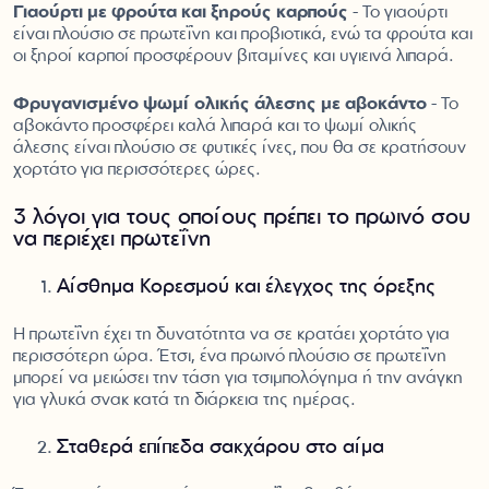
Γιαούρτι με φρούτα και ξηρούς καρπούς
- Το γιαούρτι
είναι πλούσιο σε πρωτεΐνη και προβιοτικά, ενώ τα φρούτα και
οι ξηροί καρποί προσφέρουν βιταμίνες και υγιεινά λιπαρά.
Φρυγανισμένο ψωμί ολικής άλεσης με αβοκάντο
- Το
αβοκάντο προσφέρει καλά λιπαρά και το ψωμί ολικής
άλεσης είναι πλούσιο σε φυτικές ίνες, που θα σε κρατήσουν
χορτάτο για περισσότερες ώρες.
3 λόγοι για τους οποίους πρέπει το πρωινό σου
να περιέχει πρωτεΐνη
Αίσθημα Κορεσμού και έλεγχος της όρεξης
Η πρωτεΐνη έχει τη δυνατότητα να σε κρατάει χορτάτο για
περισσότερη ώρα. Έτσι, ένα πρωινό πλούσιο σε πρωτεΐνη
μπορεί να μειώσει την τάση για τσιμπολόγημα ή την ανάγκη
για γλυκά σνακ κατά τη διάρκεια της ημέρας.
Σταθερά επίπεδα σακχάρου στο αίμα