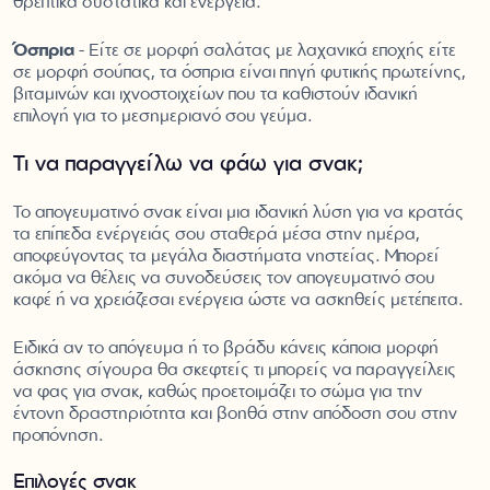
θρεπτικά συστατικά και ενέργεια.
Όσπρια
- Είτε σε μορφή σαλάτας με λαχανικά εποχής είτε
σε μορφή σούπας, τα όσπρια είναι πηγή φυτικής πρωτείνης,
βιταμινών και ιχνοστοιχείων που τα καθιστούν ιδανική
επιλογή για το μεσημεριανό σου γεύμα.
Τι να παραγγείλω να φάω για σνακ;
Το απογευματινό σνακ είναι μια ιδανική λύση για να κρατάς
τα επίπεδα ενέργειάς σου σταθερά μέσα στην ημέρα,
αποφεύγοντας τα μεγάλα διαστήματα νηστείας. Μπορεί
ακόμα να θέλεις να συνοδεύσεις τον απογευματινό σου
καφέ ή να χρειάζεσαι ενέργεια ώστε να ασκηθείς μετέπειτα.
Ειδικά αν το απόγευμα ή το βράδυ κάνεις κάποια μορφή
άσκησης σίγουρα θα σκεφτείς τι μπορείς να παραγγείλεις
να φας για σνακ, καθώς προετοιμάζει το σώμα για την
έντονη δραστηριότητα και βοηθά στην απόδοση σου στην
προπόνηση.
Επιλογές σνακ