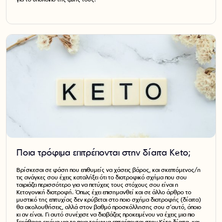
Ποια τρόφιμα επιτρέπονται στην δίαιτα Keto;
Βρίσκεσαι σε φάση που επιθυμείς να χάσεις βάρος, και σκεπτόμενος/η
τις ανάγκες σου έχεις καταλήξει ότι το διατροφικό σχήμα που σου
ταιριάζει περισσότερο για να πετύχεις τους στόχους σου είναι η
Κετογονική διατροφή. Όπως έχει επισημανθεί και σε άλλο άρθρο το
μυστικό της επιτυχίας δεν κρύβεται στο ποιο σχήμα διατροφής (δίαιτα)
θα ακολουθήσεις, αλλά στον βαθμό προσκόλλησης σου σ’αυτό, όποιο
κι αν είναι. Γι αυτό συνέχισε να διαβάζεις προκειμένου να έχεις μια πιο