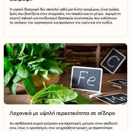
Η υγιεινή διατροφή δεν αποτελεί απλά μια λίστα τροφίμων, είναι τρόπος
ζωής που βασίζεται στην ισορροπία, την ποικιλία και το μέτρο. Αφορά τη
σωστή επιλογή και συνδυασμό θρεπτικών συστατικών, που καλύπτουν
τις ανάγκες του οργανισμού και προάγουν την υγεία και την ευεξία.
Λαχανικά με υψηλή περιεκτικότητα σε σίδηρο
Αν αισθάνεσαι συχνά κούραση και παρατηρείς μείωση στην απόδοσή
σου, ίσως ο οργανισμός σου να χρειάζεται τροφές με περισσότερα