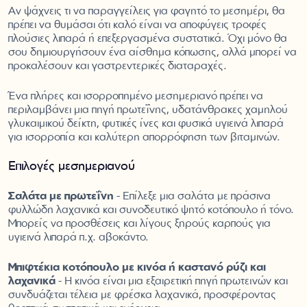
Αν ψάχνεις τι να παραγγείλεις για φαγητό το μεσημέρι, θα
πρέπει να θυμάσαι ότι καλό είναι να αποφύγεις τροφές
πλούσιες λιπαρά ή επεξεργασμένα συστατικά. Όχι μόνο θα
σου δημιουργήσουν ένα αίσθημα κόπωσης, αλλά μπορεί να
προκαλέσουν και γαστρεντερικές διαταραχές.
Ένα πλήρες και ισορροπημένο μεσημεριανό πρέπει να
περιλαμβάνει μια πηγή πρωτεΐνης, υδατάνθρακες χαμηλού
γλυκαιμικού δείκτη, φυτικές ίνες και φυσικά υγιεινά λιπαρά
για ισορροπία και καλύτερη απορρόφηση των βιταμινών.
Επιλογές μεσημεριανού
Σαλάτα με πρωτεΐνη
- Επίλεξε μια σαλάτα με πράσινα
φυλλώδη λαχανικά και συνοδευτικό ψητό κοτόπουλο ή τόνο.
Μπορείς να προσθέσεις και λίγους ξηρούς καρπούς για
υγιεινά λιπαρά π.χ. αβοκάντο.
Μπιφτέκια κοτόπουλο με κινόα ή καστανό ρύζι και
λαχανικά
- Η κινόα είναι μια εξαιρετική πηγή πρωτεϊνών και
συνδυάζεται τέλεια με φρέσκα λαχανικά, προσφέροντας