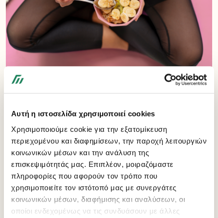
Γιατί πρέπει να καταναλώνεις απογευματινό
σνακ αν κάνεις σωματική δραστηριότητα
Αυτή η ιστοσελίδα χρησιμοποιεί cookies
Αν ασκείσαι τακτικά, το απογευματινό σνακ είναι απαραίτητο
Χρησιμοποιούμε cookie για την εξατομίκευση
για να ενισχύσεις την ενέργεια και την αποκατάσταση του
περιεχομένου και διαφημίσεων, την παροχή λειτουργιών
σώματός σου. Συγκεκριμένα συμβάλλει στην:
κοινωνικών μέσων και την ανάλυση της
Πρόληψη της κόπωσης και διατήρηση της ενέργειας
επισκεψιμότητάς μας. Επιπλέον, μοιραζόμαστε
πληροφορίες που αφορούν τον τρόπο που
Ένα σνακ πλούσιο σε σύνθετους υδατάνθρακες σε βοηθά
χρησιμοποιείτε τον ιστότοπό μας με συνεργάτες
να αποφύγεις την εξάντληση κατά τη διάρκεια της
κοινωνικών μέσων, διαφήμισης και αναλύσεων, οι
προπόνησης.
οποίοι ενδεχομένως να τις συνδυάσουν με άλλες