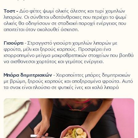
Τοστ -
Δύο φέτες ψωμί ολικής άλεσης και τυρί χαμηλών
λιπαρών. Οι σύνθετοι υδατάνθρακες που περιέχει το ψωμί
ολικής θα οδηγήσουν σε σταδιακή παροχή ενέργειας που
απαιτείται όταν ακολουθεί άσκηση.
Γιαούρτι
- Στραγγιστό γιαούρτι χαμηλών λιπαρών με
φρούτα, μέλι και ξηρούς καρπούς. Προσφέρει ένα
ισορροπημένο μείγμα μακροθρεπτικών στοιχείων που βοηθά
να αισθανεσαι χορτάτος και γεμάτος ενέργεια.
Μπάρα δημητριακών
- Χειροποίητες μπάρες δημητριακών
με βρώμη, ξηρούς καρπούς και αποξηραμένα φρούτα. Αυτό
τα σνακ είναι πλούσιο σε φυτικές ίνες και καλά λιπαρά