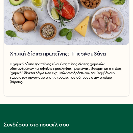
Χημική δίαιτα πρωτεΐνης: Τι περιλαμβάνει
Η χημική δίαιτα πρωτεΐνης είναι ένας τύπος δίαιτας χαμηλών
υδατανθράκων και υψηλής πρόσληψης πρωτεΐνης. Θεωρητικά ο τίτλος
“χημική” δίνεται λόγω των «χημικών αντιδράσεων» που λαμβάνουν
χώρα στον οργανισμό από τις τροφές που οδηγούν στην απώλεια
βάρους.
Συνδέσου στο προφίλ σου