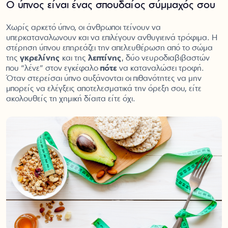
Ο ύπνος είναι ένας σπουδαίος σύμμαχός σου
Χωρίς αρκετό ύπνο, οι άνθρωποι τείνουν να
υπερκαταναλωνουν και να επιλέγουν ανθυγιεινά τρόφιμα. Η
στέρηση ύπνου επηρεάζει την απελευθέρωση από το σώμα
της
γκρελίνης
και της
λεπτίνης
, δύο νευροδιαβιβαστών
που “λένε” στον εγκέφαλο
πότε
να καταναλώσει τροφή.
Όταν στερείσαι ύπνο αυξάνονται οι πιθανότητες να μην
μπορείς να ελέγξεις αποτελεσματικά την όρεξη σου, είτε
ακολουθείς τη χημική δίαιτα είτε όχι.