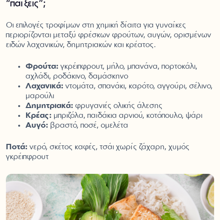
“παίξεις”;
Οι επιλογές τροφίμων στη χημική δίαιτα για γυναίκες
περιορίζονται μεταξύ φρέσκων φρούτων, αυγών, ορισμένων
ειδών λαχανικών, δημητριακών και κρέατος.
Φρούτα:
γκρέιπφρουτ, μήλο, μπανάνα, πορτοκάλι,
αχλάδι, ροδάκινο, δαμάσκηνο
Λαχανικά:
ντομάτα, σπανάκι, καρότο, αγγούρι, σέλινο,
μαρούλι
Δημητριακά:
φρυγανιές ολικής άλεσης
Κρέας:
μπριζόλα, παϊδάκια αρνιού, κοτόπουλο, ψάρι
Αυγό:
βραστό, ποσέ, ομελέτα
Ποτά:
νερό, σκέτος καφές, τσάι χωρίς ζάχαρη, χυμός
γκρέιπφρουτ