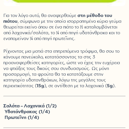
Για τον λόγο αυτό, θα αναφερθούμε
στη μέθοδο του
πιάτου
, σύμφωνα με την οποία ισορροπημένο κύριο γεύμα
θεωρείται εκείνο όπου σε ένα πιάτο το ½ καταλαμβάνεται
από λαχανικά/σαλάτα, το ¼ από πηγή υδατάνθρακα και το
εναπομείναν ¼ από πηγή πρωτεΐνης.
Ρίχνοντας μια ματιά στα επιτρεπόμενα τρόφιμα, θα σου το
κάνουμε πανεύκολο, κατατάσσοντας τα στις 3
προαναφερθείσες κατηγορίες, ώστε να έχεις την ευχέρεια
να φτιάξεις τους δικούς σου συνδυασμούς. Ως μόνη
προσαρμογή, τα φρούτα θα τα κατατάξουμε στην
κατηγορία υδατανθράκων, λόγω της μεγάλης τους
περιεκτικότητας (
15g
), σε αντίθεση με τα λαχανικά (
5g
).
Σαλάτα – Λαχανικά (1/2)
Υδατάνθρακας (1/4)
Πρωτεΐνη (1/4)