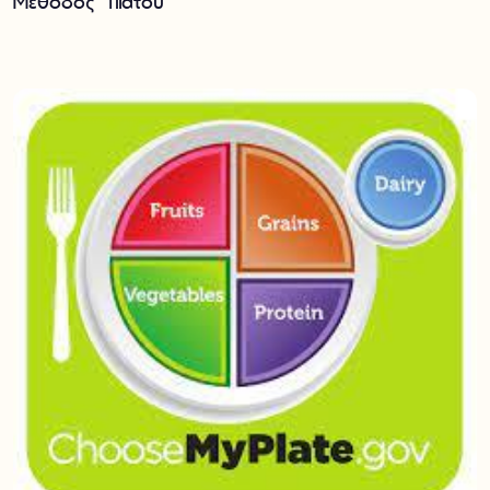
Μέθοδος “πιάτου”