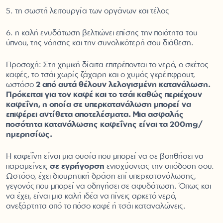
5. τη σωστή λειτουργία των οργάνων και τέλος
6. η καλή ενυδάτωση βελτιώνει επίσης την ποιότητα του
ύπνου, της νόησης και την συνολικότερή σου διάθεση.
Προσοχή: Στη χημική δίαιτα επιτρέπονται το νερό, ο σκέτος
καφές, το τσάι χωρίς ζάχαρη και ο χυμός γκρέιπφρουτ,
ωστόσο
2 από αυτά θέλουν λελογισμένη κατανάλωση.
Πρόκειται για τον καφέ και το τσάι καθώς περιέχουν
καφεΐνη, η οποία σε υπερκατανάλωση μπορεί να
επιφέρει αντίθετα αποτελέσματα.
Μια ασφαλής
ποσότητα κατανάλωσης καφεΐνης είναι τα 200mg/
ημερησίως.
Η καφεΐνη είναι μια ουσία που μπορεί να σε βοηθήσει να
παραμείνεις
σε εγρήγορση
ενισχύοντας την απόδοση σου.
Ωστόσο, έχει διουρητική δράση επί υπερκατανάλωσης,
γεγονός που μπορεί να οδηγήσει σε αφυδάτωση. Όπως και
να έχει, είναι μια καλή ιδέα να πίνεις αρκετό νερό,
ανεξάρτητα από το πόσο καφέ ή τσάι καταναλώνεις.