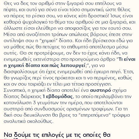
Θες να δεις τον αριθμό στην ζυγαριά σου επιτέλους να
πέφτει, και αυτό για σένα είναι τόσο σημαντικό, ώστε θέλεις
να πάρεις τα ρίσκα σου, να κάνεις κάτι δραστικό! Ίσως είναι
καθαρά ψυχολογικό το θέμα του αριθμού σε μια ζυγαριά, και
άλλωστε είσαι ελεύθερη να αποφασίζεις για τον εαυτό σου.
Μέσα από αναζήτηση τρόπων απώλειας βάρους έπεσε στην
αντίληψη σου η “χημική” δίαιτα. Και ήδη βρίσκεσαι εδώ για
να μάθεις πώς θα πετύχεις το επιθυμητό αποτέλεσμα μέσω
αυτής. Θα σε προτρέψουμε, αν δεν το έχεις κάνει ήδη, να
ενημερωθείς εκτενέστερα στο προηγούμενο άρθρο “
Τι είναι
η χημική δίαιτα και πώς λειτουργεί
;”, για να
διασφαλίσουμε ότι έχεις ενημερωθεί από έγκυρη πηγή. Έτσι,
θα γνωρίζεις περί τίνος πρόκειται και τι να περιμένεις, καθώς
και αν σου ταιριάζει εν τέλει μια τέτοια προσέγγιση.
Συνοπτικά, η χημική δίαιτα αποτελεί ένα
αυστηρό
σχήμα
δίαιτας διάρκειας
1 εβδομάδας
, το οποίο περιλαμβάνει την
κατανάλωση 3 γευμάτων την ημέρα, που αποτελούνται
αυστηρά από συνδυασμούς ορισμένων τροφίμων. Για τη
δική σου διευκόλυνση θα βρεις τα “επιτρεπόμενα” τρόφιμα
αναλυτικά ακολούθως.
Να δούμε τις επιλογές με τις οποίες θα